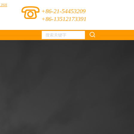
LISH
+86-21-54453209
+86-13512173391