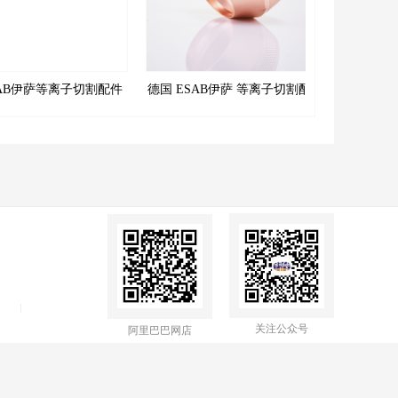
AB伊萨等离子切割配件
德国 ESAB伊萨 等离子切割配件
德国ESA
 消耗件替代 0558001621
PT600 消耗件替代 37081喷嘴保
易损件替
电极支架
护帽
关注公众号
阿里巴巴网店