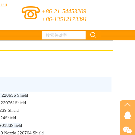
LISH
+86-21-54453209
+86-13512173391
220636
e
S
hield
220761
e
S
hield
239
Shield
424
Shield
20183
Shield
39
220764
Nozzle
Shield