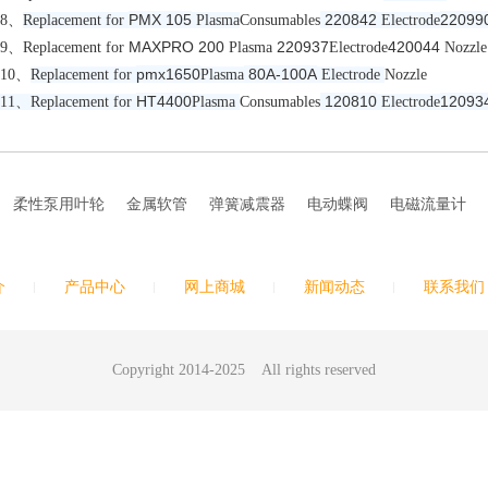
PMX 105
220842
22099
8
、
Replacement for
Plasma
Consumables
Electrode
MAXPRO 200
220937
420044
9
、
Replacement for
Plasma
Electrode
Nozzle
pmx1650
80A-100A
10
、
Replacement for
Plasma
Electrode
Nozzle
HT4400
120810
12093
11
、
Replacement for
Plasma
Consumables
Electrode
柔性泵用叶轮
金属软管
弹簧减震器
电动蝶阀
电磁流量计
介
产品中心
网上商城
新闻动态
联系我们
Copyright 2014-2025 All rights reserved