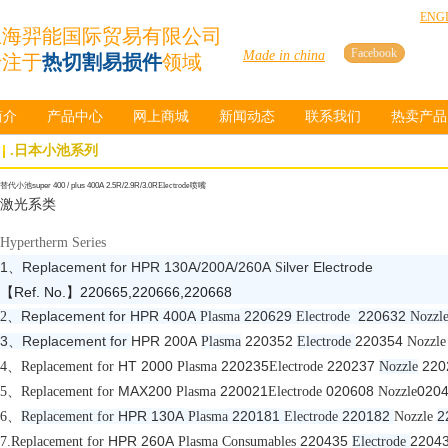
ENG
上海羿能国际贸易有限公司
Facebook
Made in china
专注于
热切割易损件
领域
简介
产品中心
网上商城
新闻动态
联系我们
热卖产品
.日本小池系列
替代小池
super 400 / plus 400A 2.5R/2.9R/3.0R
Electrode
喷嘴
激光系类
Hypertherm Series
1、
Replacement for
HPR 130A/200A/260A
ilver Electrode
S
【
Ref. No.
】
220665,220666,220668
Replacement for
HPR 400A
220629
220632
2
、
Plasma
Electrode
Nozzl
3、
Replacement for
HPR 200A
220352
220354
Plasma
Electrode
Nozzl
HT 2000
220235
220237
220
4
、
Replacement for
Plasma
Electrode
Nozzle
MAX200
220021
020608
020
5
、
Replacement for
Plasma
Electrode
Nozzle
HPR 130A
220181
220182
2
6
、
Replacement for
Plasma
Electrode
Nozzle
HPR 260A
220435
2204
7.
Replacement for
Plasma
Consumables
Electrode