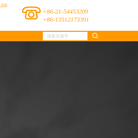
LISH
+86-21-54453209
+86-13512173391