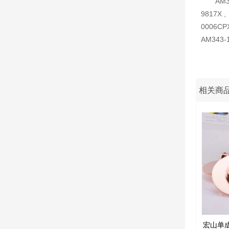
AM3
9817X 
0006CP
AM343-
相关商
宏山单