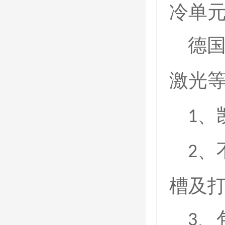
冷单
德
激光
、
1
、
2
槽及
、
3