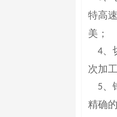
特高
美；
、
4
次加
、
5
精确