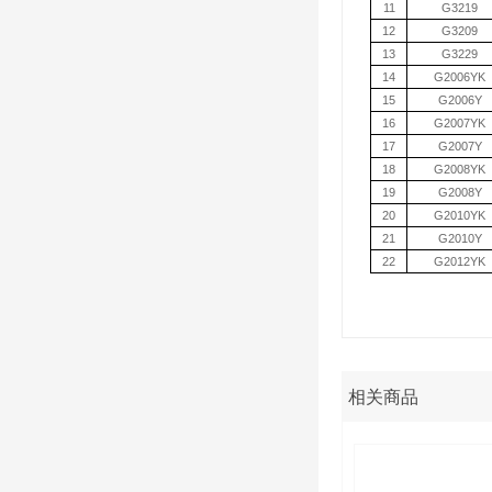
11
G3219
12
G3209
13
G3229
14
G2006YK
15
G2006Y
16
G2007YK
17
G2007Y
18
G2008YK
19
G2008Y
20
G2010YK
21
G2010Y
22
G2012YK
相关商品