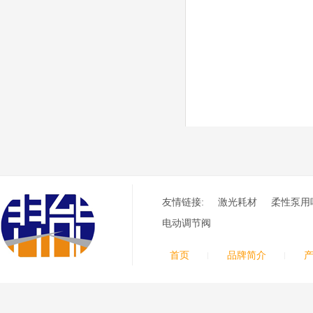
（银）电极、喷嘴、涡流
气帽/屏蔽罩、涡流环、
喷嘴帽/保护帽、外保护
帽和水管的等离子易损件
产品。产
日本小池super 400(
plus)替代等离子耗材
031027/40016358电
极
030078/030060/030
061/40017233右旋
日本小池
喷嘴
Super 400（Plus）等离
子耗材替代含电极、喷
嘴、涡流环、内保护帽、
友情链接:
激光耗材
柔性泵用
外保护帽等离子易损件产
品。产品技术标准对照原
电动调节阀
装系列产品，具有切割质
量稳定，使用寿命长，切
首页
品牌简介
割效果突出等特点
ESAB伊萨PT36等离
子耗
材/0558003914/055