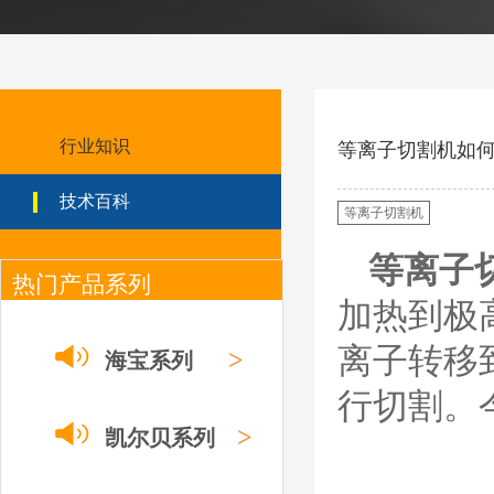
ESAB伊萨PT36等离
子耗
材/0558003914/055
8012000电极
0558006014/6020/6
023/6030/05581072
ESAB伊萨PT36等离子耗
2喷嘴
材替代含电极、喷嘴、屏
行业知识
等离子切割机如何
蔽罩、涡流环、涡流气
帽、喷嘴保护帽、屏蔽罩
技术百科
保护帽等的等离子易损件
等离子切割机
产品。产品为精工制作，
品质优良，高性能。
等离子
热门产品系列
ESAB伊萨PT600等
离子耗材
加热到极
0558002516银头电
极 0558001885喷嘴
离子转移
0004470029（2194
>
海宝系列
5）/21802屏蔽罩
ESAB伊萨PT600等离子
行切割。
耗材替代含电极、喷嘴、
屏蔽罩、涡流环、涡流气
>
凯尔贝系列
帽、喷嘴保护帽、屏蔽罩
保护帽等的等离子易损件