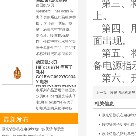
第三、
Kjellberg FineFocus 等
离子切割系统的易损件替
上。
换，含（银）电极、喷
嘴、涡流气帽/屏蔽罩、
第四、
涡流环、喷嘴帽/保护
帽、外保护帽和水管的等
面出现。
离子易损件产品。产品技
术标准对照凯尔贝原装
第五、
德国凯尔贝
HiFocusYN 等离子
备电源指
耗材
G015Y/G092Y/G034
Y 电极
第六、
G2012YN/G2326YN/
本系列产品适用于德国凯
G2330YN/G2331YN
喷嘴
尔贝Kjellberg激光等离子
上一篇
激光切割机激光
电源HiFocusYN 等离子
切割系统的易损件替换，
相关信息
含（银）电极、喷嘴、涡
流气帽/屏蔽罩、涡流
激光切割机在电梯制
最新发布
环、喷嘴帽/保护帽、外
数控等离子切割机自
保护帽和水管的等离子易
激光切割机在电梯制造中的优势有哪些
损件产品
数控切割机驱动单元