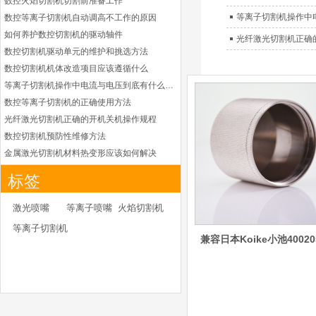
数控火焰切割机切割前准备工作
凯尔贝HiFocusYL等
等离子切割机操作中
数控等离子切割机自动调高不工作的原因
离子耗材
G002YL/G032YL/G0
如何养护数控切割机的驱动轴件
光纤激光切割机正确
34YL电极
数控切割机驱动单元的维护和挑选方法
G2012YL/G2326YL/
G2330YL/G2331YL
数控切割机机体改造项目应该遵循什么
本系列产品适用于德国凯
喷嘴
等离子切割机操作中电流与电压到底有什么关系
尔贝Kjellberg激光等离子
电源HiFocusYL 等离子
数控等离子切割机的正确使用方法
切割系统的易损件替换，
光纤激光切割机正确的开机关机操作规程
含（银）电极、喷嘴、涡
数控切割机预防性维修方法
流气帽/屏蔽罩、涡流
金属激光切割机材料热变形应该如何解决
环、喷嘴帽/保护帽、外
等离子切割枪为何有时会不起弧
保护帽和水管的等离子易
标签
损件产品
光纤激光切割机常用的切割辅助气体
光纤激光切割机辅助气体如何选择
德国凯尔贝 HiFocus
激光喷嘴
等离子喷嘴
火焰切割机
等离子耗材替代
为什么数控等离子切割机切割斜度大
等离子切割机
G002Y/G003Y/G032
金属激光切割机价格主要看下面几点因素
兼容日本Koike小池40020
Y/G034Y电极
G2331Y(K)/G2330Y(
如何克服管材专用激光切割机的技术难点
K)/G2326Y(K)等喷嘴
本系列产品适用于德国凯
如何衡量激光切割机的稳定性能是否良好
尔贝Kjellberg激光等离子
怎么解决光纤激光切割机加工时切不透的问题
电源HiFocus 等离子切割
激光切割机价格受到哪些因素的影响
系统的易损件替换，含