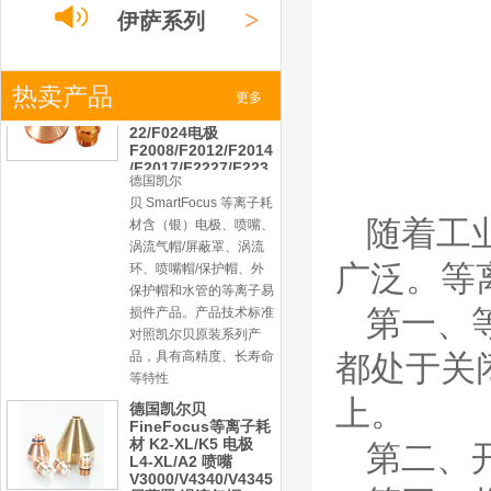
产品。产品为精工制作，
>
伊萨系列
品质优良，高性能。
凯尔贝SmartFocus
等离子耗材
F012/F005/F006/F0
>
热卖产品
小池系列
更多
22/F024电极
F2008/F2012/F2014
/F2017/F2227/F223
德国凯尔
0/F2231喷嘴
>
激光
系列
贝 SmartFocus 等离子耗
材含（银）电极、喷嘴、
涡流气帽/屏蔽罩、涡流
随着工
环、喷嘴帽/保护帽、外
保护帽和水管的等离子易
广泛。等
损件产品。产品技术标准
对照凯尔贝原装系列产
第一、
品，具有高精度、长寿命
等特性
都处于关
德国凯尔贝
FineFocus等离子耗
上。
材 K2-XL/K5 电极
L4-XL/A2 喷嘴
第二、
V3000/V4340/V4345
屏蔽罩/涡流气帽
德国凯尔贝