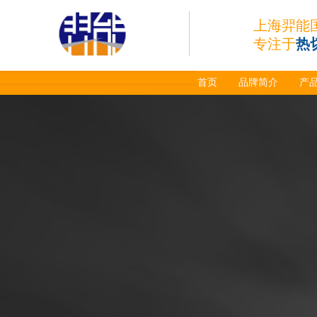
上海羿能
专注于
热
首页
品牌简介
产
日本小池super 400(
plus)替代等离子耗材
031027/40016358电
极
030078/030060/030
061/40017233右旋
日本小池
喷嘴
Super 400（Plus）等离
子耗材替代含电极、喷
嘴、涡流环、内保护帽、
外保护帽等离子易损件产
品。产品技术标准对照原
装系列产品，具有切割质
量稳定，使用寿命长，切
割效果突出等特点