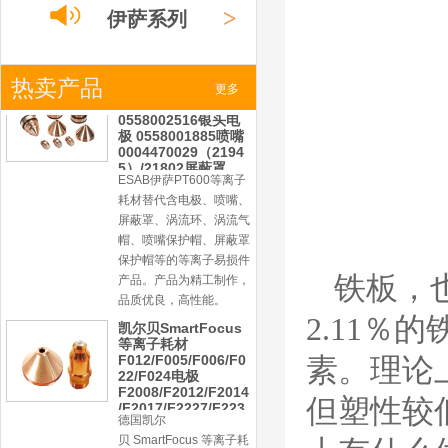
产品。产品为精工制作，
>
伊萨系列
品质优良，高性能。
凯尔贝SmartFocus
等离子耗材
F012/F005/F006/F0
>
热卖产品
小池系列
更多
22/F024电极
F2008/F2012/F2014
/F2017/F2227/F223
德国凯尔
0/F2231喷嘴
>
激光
系列
贝 SmartFocus 等离子耗
材含（银）电极、喷嘴、
涡流气帽/屏蔽罩、涡流
环、喷嘴帽/保护帽、外
保护帽和水管的等离子易
损件产品。产品技术标准
铁板，也
对照凯尔贝原装系列产
品，具有高精度、长寿命
2.11
等特性
德国凯尔贝
素。理论
FineFocus等离子耗
材 K2-XL/K5 电极
L4-XL/A2 喷嘴
但塑性较
V3000/V4340/V4345
屏蔽罩/涡流气帽
德国凯尔贝