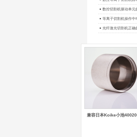
（银）电极、喷嘴、涡流
数控切割机驱动单元
气帽/屏蔽罩、涡流环、
喷嘴帽/保护帽、外保护
等离子切割机操作中
帽和水管的等离子易损件
光纤激光切割机正确
产品。产
日本小池super 400(
plus)替代等离子耗材
031027/40016358电
极
030078/030060/030
061/40017233右旋
日本小池
喷嘴
Super 400（Plus）等离
子耗材替代含电极、喷
嘴、涡流环、内保护帽、
外保护帽等离子易损件产
品。产品技术标准对照原
装系列产品，具有切割质
量稳定，使用寿命长，切
兼容日本Koike小池40020
割效果突出等特点
ESAB伊萨PT36等离
子耗
材/0558003914/055