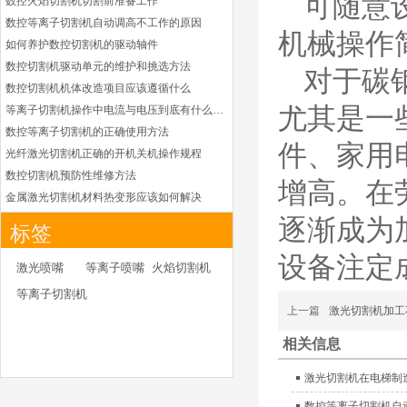
可随意
数控火焰切割机切割前准备工作
凯尔贝HiFocusYL等
数控等离子切割机自动调高不工作的原因
离子耗材
机械操作
G002YL/G032YL/G0
如何养护数控切割机的驱动轴件
34YL电极
数控切割机驱动单元的维护和挑选方法
G2012YL/G2326YL/
对于碳
G2330YL/G2331YL
数控切割机机体改造项目应该遵循什么
本系列产品适用于德国凯
喷嘴
尤其是一
等离子切割机操作中电流与电压到底有什么关系
尔贝Kjellberg激光等离子
电源HiFocusYL 等离子
数控等离子切割机的正确使用方法
件、家用
切割系统的易损件替换，
光纤激光切割机正确的开机关机操作规程
含（银）电极、喷嘴、涡
数控切割机预防性维修方法
增高。在
流气帽/屏蔽罩、涡流
金属激光切割机材料热变形应该如何解决
环、喷嘴帽/保护帽、外
等离子切割枪为何有时会不起弧
逐渐成为
保护帽和水管的等离子易
标签
损件产品
光纤激光切割机常用的切割辅助气体
设备注定
光纤激光切割机辅助气体如何选择
德国凯尔贝 HiFocus
激光喷嘴
等离子喷嘴
火焰切割机
等离子耗材替代
为什么数控等离子切割机切割斜度大
等离子切割机
G002Y/G003Y/G032
金属激光切割机价格主要看下面几点因素
Y/G034Y电极
上一篇
激光切割机加工
G2331Y(K)/G2330Y(
如何克服管材专用激光切割机的技术难点
K)/G2326Y(K)等喷嘴
相关信息
本系列产品适用于德国凯
如何衡量激光切割机的稳定性能是否良好
尔贝Kjellberg激光等离子
怎么解决光纤激光切割机加工时切不透的问题
激光切割机在电梯制
电源HiFocus 等离子切割
激光切割机价格受到哪些因素的影响
系统的易损件替换，含
数控等离子切割机自