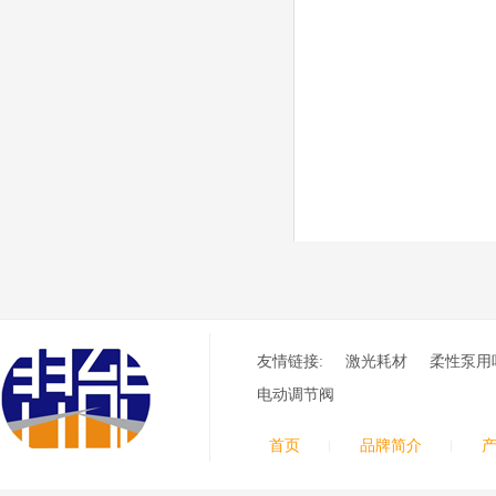
8012000电极
0558006014/6020/6
023/6030/05581072
ESAB伊萨PT36等离子耗
2喷嘴
材替代含电极、喷嘴、屏
蔽罩、涡流环、涡流气
帽、喷嘴保护帽、屏蔽罩
保护帽等的等离子易损件
产品。产品为精工制作，
品质优良，高性能。
ESAB伊萨PT600等
离子耗材
0558002516银头电
极 0558001885喷嘴
0004470029（2194
5）/21802屏蔽罩
ESAB伊萨PT600等离子
耗材替代含电极、喷嘴、
友情链接:
激光耗材
柔性泵用
屏蔽罩、涡流环、涡流气
帽、喷嘴保护帽、屏蔽罩
电动调节阀
保护帽等的等离子易损件
产品。产品为精工制作，
首页
品牌简介
品质优良，高性能。
凯尔贝SmartFocus