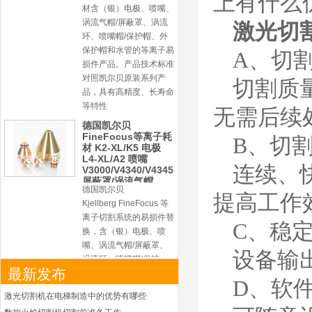
上有什么
Kjellberg FineFocus 等
离子切割系统的易损件替
激光切
换，含（银）电极、喷
嘴、涡流气帽/屏蔽罩、
A、切
涡流环、喷嘴帽/保护
帽、外保护帽和水管的等
切割质
离子易损件产品。产品技
术标准对照凯尔贝原装
无需后续
德国凯尔贝
HiFocusYN 等离子
B、切
耗材
G015Y/G092Y/G034
连续、
Y 电极
G2012YN/G2326YN/
本系列产品适用于德国凯
G2330YN/G2331YN
提高工作
喷嘴
尔贝Kjellberg激光等离子
电源HiFocusYN 等离子
C、稳
切割系统的易损件替换，
含（银）电极、喷嘴、涡
设备输
流气帽/屏蔽罩、涡流
最新发布
环、喷嘴帽/保护帽、外
D、软
保护帽和水管的等离子易
激光切割机在电梯制造中的优势有哪些
损件产品