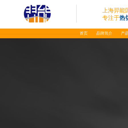
上海羿能
专注于
热
首页
品牌简介
产
日本小池super 400(
plus)替代等离子耗材
031027/40016358电
极
030078/030060/030
061/40017233右旋
日本小池
喷嘴
Super 400（Plus）等离
子耗材替代含电极、喷
嘴、涡流环、内保护帽、
外保护帽等离子易损件产
品。产品技术标准对照原
装系列产品，具有切割质
量稳定，使用寿命长，切
割效果突出等特点