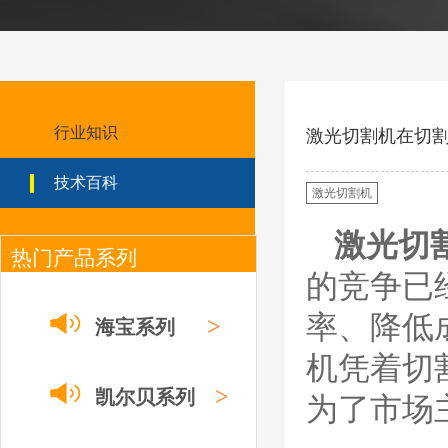
ESAB伊萨PT36等离
子耗
材/0558003914/055
8012000电极
0558006014/6020/6
023/6030/05581072
ESAB伊萨PT36等离子耗
2喷嘴
材替代含电极、喷嘴、屏
行业知识
激光切割机在切
蔽罩、涡流环、涡流气
帽、喷嘴保护帽、屏蔽罩
技术百科
保护帽等的等离子易损件
激光切割机
产品。产品为精工制作，
品质优良，高性能。
激光切
热门产品系列
ESAB伊萨PT600等
离子耗材
的竞争已
0558002516银头电
极 0558001885喷嘴
率、降低
0004470029（2194
>
海宝系列
5）/21802屏蔽罩
ESAB伊萨PT600等离子
机凭着切
耗材替代含电极、喷嘴、
屏蔽罩、涡流环、涡流气
>
凯尔贝系列
为了市场
帽、喷嘴保护帽、屏蔽罩
保护帽等的等离子易损件