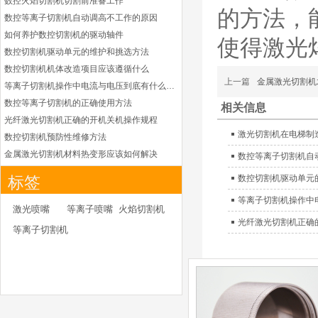
数控火焰切割机切割前准备工作
保护帽和水管的等离子易
的方法，
损件产品
数控等离子切割机自动调高不工作的原因
如何养护数控切割机的驱动轴件
德国凯尔贝 HiFocus
使得激光
等离子耗材替代
数控切割机驱动单元的维护和挑选方法
G002Y/G003Y/G032
数控切割机机体改造项目应该遵循什么
Y/G034Y电极
G2331Y(K)/G2330Y(
上一篇
金属激光切割机
等离子切割机操作中电流与电压到底有什么关系
K)/G2326Y(K)等喷嘴
本系列产品适用于德国凯
数控等离子切割机的正确使用方法
相关信息
尔贝Kjellberg激光等离子
光纤激光切割机正确的开机关机操作规程
电源HiFocus 等离子切割
激光切割机在电梯制
数控切割机预防性维修方法
系统的易损件替换，含
金属激光切割机材料热变形应该如何解决
数控等离子切割机自
（银）电极、喷嘴、涡流
等离子切割枪为何有时会不起弧
气帽/屏蔽罩、涡流环、
数控切割机驱动单元
标签
喷嘴帽/保护帽、外保护
光纤激光切割机常用的切割辅助气体
等离子切割机操作中
帽和水管的等离子易损件
光纤激光切割机辅助气体如何选择
激光喷嘴
等离子喷嘴
火焰切割机
产品。产
为什么数控等离子切割机切割斜度大
光纤激光切割机正确
等离子切割机
日本小池super 400(
金属激光切割机价格主要看下面几点因素
plus)替代等离子耗材
如何克服管材专用激光切割机的技术难点
031027/40016358电
极
如何衡量激光切割机的稳定性能是否良好
030078/030060/030
怎么解决光纤激光切割机加工时切不透的问题
061/40017233右旋
日本小池
喷嘴
激光切割机价格受到哪些因素的影响
Super 400（Plus）等离