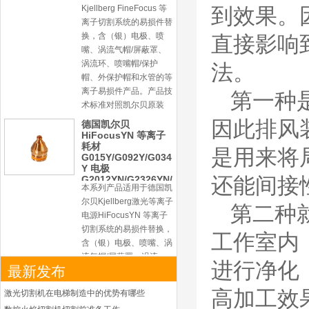
Y 电极
到效果。
G2012YN/G2326YN/
本系列产品适用于德国凯
G2330YN/G2331YN
喷嘴
尔贝Kjellberg激光等离子
直接影响
电源HiFocusYN 等离子
切割系统的易损件替换，
法。
含（银）电极、喷嘴、涡
流气帽/屏蔽罩、涡流
第一种
环、喷嘴帽/保护帽、外
保护帽和水管的等离子易
因此排风
损件产品
是用来将
凯尔贝HiFocusYL等
离子耗材
G002YL/G032YL/G0
还能间接
34YL电极
G2012YL/G2326YL/
G2330YL/G2331YL
第二种
本系列产品适用于德国凯
喷嘴
尔贝Kjellberg激光等离子
工作室内
电源HiFocusYL 等离子
切割系统的易损件替换，
进行净化
最新发布
含（银）电极、喷嘴、涡
流气帽/屏蔽罩、涡流
高加工效
激光切割机在电梯制造中的优势有哪些
环、喷嘴帽/保护帽、外