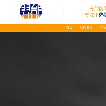
030078/030060/030
061/40017233右旋
上海羿能
日本小池
喷嘴
Super 400（Plus）等离
专注于
热
子耗材替代含电极、喷
嘴、涡流环、内保护帽、
外保护帽等离子易损件产
首页
品牌简介
产
品。产品技术标准对照原
装系列产品，具有切割质
量稳定，使用寿命长，切
割效果突出等特点
ESAB伊萨PT36等离
子耗
材/0558003914/055
8012000电极
0558006014/6020/6
023/6030/05581072
ESAB伊萨PT36等离子耗
2喷嘴
材替代含电极、喷嘴、屏
蔽罩、涡流环、涡流气
帽、喷嘴保护帽、屏蔽罩
保护帽等的等离子易损件
产品。产品为精工制作，
品质优良，高性能。