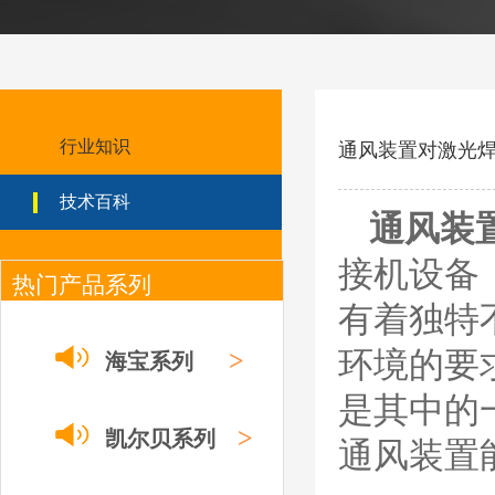
ESAB伊萨PT600等
离子耗材
0558002516银头电
极 0558001885喷嘴
0004470029（2194
5）/21802屏蔽罩
ESAB伊萨PT600等离子
耗材替代含电极、喷嘴、
行业知识
通风装置对激光
屏蔽罩、涡流环、涡流气
帽、喷嘴保护帽、屏蔽罩
技术百科
保护帽等的等离子易损件
通风装
产品。产品为精工制作，
品质优良，高性能。
接机设备
热门产品系列
凯尔贝SmartFocus
等离子耗材
有着独特
F012/F005/F006/F0
22/F024电极
F2008/F2012/F2014
>
环境的要
海宝系列
/F2017/F2227/F223
德国凯尔
0/F2231喷嘴
是其中的
贝 SmartFocus 等离子耗
材含（银）电极、喷嘴、
>
凯尔贝系列
通风装置
涡流气帽/屏蔽罩、涡流
环、喷嘴帽/保护帽、外
保护帽和水管的等离子易