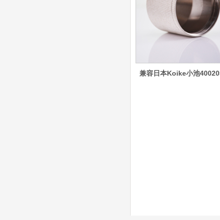
子耗材替代含电极、喷
嘴、涡流环、内保护帽、
外保护帽等离子易损件产
品。产品技术标准对照原
装系列产品，具有切割质
量稳定，使用寿命长，切
割效果突出等特点
兼容日本Koike小池40020
ESAB伊萨PT36等离
子耗
材/0558003914/055
8012000电极
0558006014/6020/6
023/6030/05581072
ESAB伊萨PT36等离子耗
2喷嘴
材替代含电极、喷嘴、屏
蔽罩、涡流环、涡流气
帽、喷嘴保护帽、屏蔽罩
保护帽等的等离子易损件
产品。产品为精工制作，
品质优良，高性能。
ESAB伊萨PT600等
离子耗材
0558002516银头电