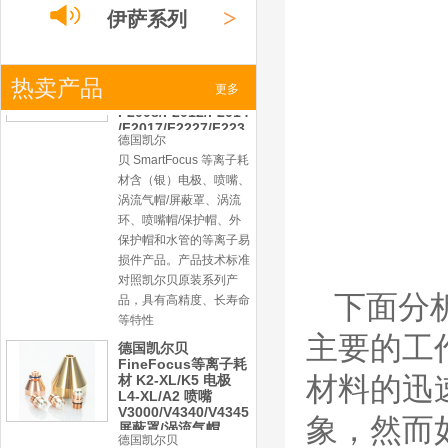
>
伊萨系列
损件产品。产品技术标准
对照凯尔贝原装系列产
品，具有高精度、长寿命
等特性
>
热卖产品
小池系列
更多
德国凯尔贝
FineFocus等离子耗
材 K2-XL/K5 电极
>
L4-XL/A2 喷嘴
激光
系列
V3000/V4340/V4345
屏蔽罩/涡流气帽
德国凯尔贝
Kjellberg FineFocus 等
离子切割系统的易损件替
换，含（银）电极、喷
嘴、涡流气帽/屏蔽罩、
下面分
涡流环、喷嘴帽/保护
帽、外保护帽和水管的等
主要的工
离子易损件产品。产品技
术标准对照凯尔贝原装
材料的迅
德国凯尔贝
HiFocusYN 等离子
耗材
象，然而
G015Y/G092Y/G034