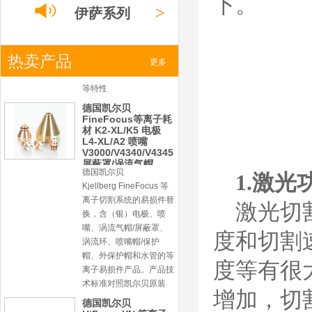
下。
对照凯尔贝原装系列产
>
伊萨系列
品，具有高精度、长寿命
等特性
德国凯尔贝
>
热卖产品
FineFocus等离子耗
小池系列
更多
材 K2-XL/K5 电极
L4-XL/A2 喷嘴
V3000/V4340/V4345
屏蔽罩/涡流气帽
>
激光
系列
德国凯尔贝
Kjellberg FineFocus 等
离子切割系统的易损件替
换，含（银）电极、喷
嘴、涡流气帽/屏蔽罩、
1.激光
涡流环、喷嘴帽/保护
帽、外保护帽和水管的等
激光切
离子易损件产品。产品技
术标准对照凯尔贝原装
度和切割
德国凯尔贝
HiFocusYN 等离子
度等有很
耗材
G015Y/G092Y/G034
Y 电极
增加，切
G2012YN/G2326YN/
本系列产品适用于德国凯
G2330YN/G2331YN