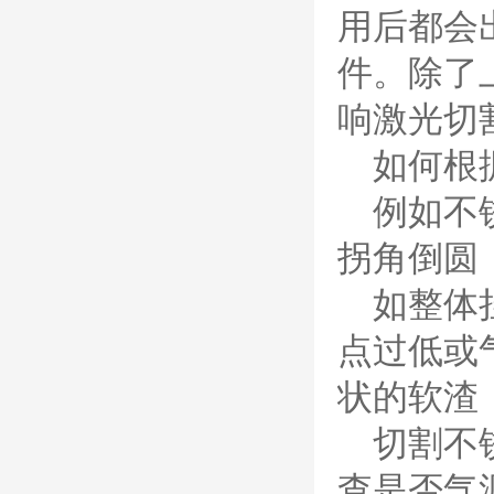
ESAB伊萨PT600等离子
用后都会
耗材替代含电极、喷嘴、
屏蔽罩、涡流环、涡流气
件。除了
帽、喷嘴保护帽、屏蔽罩
保护帽等的等离子易损件
响激光切
产品。产品为精工制作，
品质优良，高性能。
如何根
凯尔贝SmartFocus
等离子耗材
例如不
F012/F005/F006/F0
22/F024电极
F2008/F2012/F2014
拐角倒圆
/F2017/F2227/F223
德国凯尔
0/F2231喷嘴
如整体
贝 SmartFocus 等离子耗
材含（银）电极、喷嘴、
涡流气帽/屏蔽罩、涡流
点过低或
环、喷嘴帽/保护帽、外
保护帽和水管的等离子易
状的软渣
损件产品。产品技术标准
对照凯尔贝原装系列产
切割不
品，具有高精度、长寿命
等特性
查是否气