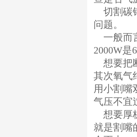
德国凯尔贝
FineFocus等离子耗
切割碳
材 K2-XL/K5 电极
L4-XL/A2 喷嘴
问题。
V3000/V4340/V4345
屏蔽罩/涡流气帽
德国凯尔贝
一般而
Kjellberg FineFocus 等
离子切割系统的易损件替
2000W是
换，含（银）电极、喷
嘴、涡流气帽/屏蔽罩、
想要把
涡流环、喷嘴帽/保护
帽、外保护帽和水管的等
其次氧气
离子易损件产品。产品技
术标准对照凯尔贝原装
用小割嘴双
德国凯尔贝
HiFocusYN 等离子
耗材
气压不宜
G015Y/G092Y/G034
Y 电极
想要厚
G2012YN/G2326YN/
本系列产品适用于德国凯
G2330YN/G2331YN
喷嘴
尔贝Kjellberg激光等离子
就是割嘴
电源HiFocusYN 等离子
切割系统的易损件替换，