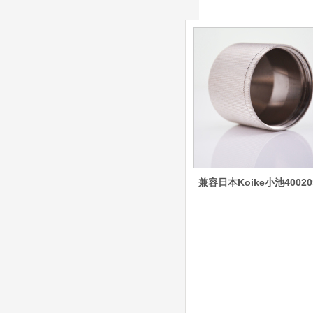
Y/G034Y电极
G2331Y(K)/G2330Y(
K)/G2326Y(K)等喷嘴
本系列产品适用于德国凯
尔贝Kjellberg激光等离子
电源HiFocus 等离子切割
系统的易损件替换，含
（银）电极、喷嘴、涡流
气帽/屏蔽罩、涡流环、
喷嘴帽/保护帽、外保护
帽和水管的等离子易损件
产品。产
兼容日本Koike小池40020