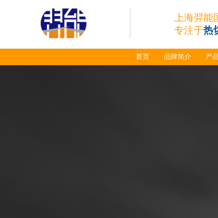
喷嘴
Super 400（Plus）等离
上海羿能
子耗材替代含电极、喷
嘴、涡流环、内保护帽、
专注于
热
外保护帽等离子易损件产
品。产品技术标准对照原
装系列产品，具有切割质
首页
品牌简介
产
量稳定，使用寿命长，切
割效果突出等特点
ESAB伊萨PT36等离
子耗
材/0558003914/055
8012000电极
0558006014/6020/6
023/6030/05581072
ESAB伊萨PT36等离子耗
2喷嘴
材替代含电极、喷嘴、屏
蔽罩、涡流环、涡流气
帽、喷嘴保护帽、屏蔽罩
保护帽等的等离子易损件
产品。产品为精工制作，
品质优良，高性能。
ESAB伊萨PT600等
离子耗材