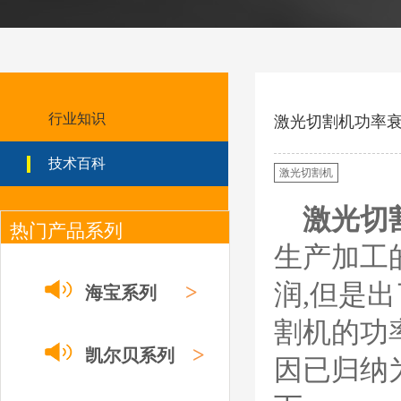
0558002516银头电
极 0558001885喷嘴
0004470029（2194
5）/21802屏蔽罩
ESAB伊萨PT600等离子
耗材替代含电极、喷嘴、
屏蔽罩、涡流环、涡流气
帽、喷嘴保护帽、屏蔽罩
行业知识
激光切割机功率
保护帽等的等离子易损件
产品。产品为精工制作，
技术百科
品质优良，高性能。
激光切割机
凯尔贝SmartFocus
等离子耗材
激光切
F012/F005/F006/F0
热门产品系列
22/F024电极
生产加工
F2008/F2012/F2014
/F2017/F2227/F223
德国凯尔
0/F2231喷嘴
润,但是
>
海宝系列
贝 SmartFocus 等离子耗
材含（银）电极、喷嘴、
割机的功
涡流气帽/屏蔽罩、涡流
环、喷嘴帽/保护帽、外
>
凯尔贝系列
因已归纳
保护帽和水管的等离子易
损件产品。产品技术标准