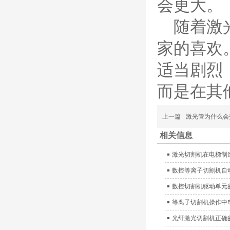
会更大。
含（银）电极、喷嘴、涡
流气帽/屏蔽罩、涡流
随着激
环、喷嘴帽/保护帽、外
保护帽和水管的等离子易
家的喜欢
损件产品
凯尔贝HiFocusYL等
适当剧烈
离子耗材
G002YL/G032YL/G0
34YL电极
而是在其
G2012YL/G2326YL/
G2330YL/G2331YL
本系列产品适用于德国凯
喷嘴
上一篇
激光管为什么会
尔贝Kjellberg激光等离子
电源HiFocusYL 等离子
相关信息
切割系统的易损件替换，
含（银）电极、喷嘴、涡
激光切割机在电梯制
流气帽/屏蔽罩、涡流
环、喷嘴帽/保护帽、外
数控等离子切割机自
保护帽和水管的等离子易
数控切割机驱动单元
损件产品
等离子切割机操作中
德国凯尔贝 HiFocus
等离子耗材替代
光纤激光切割机正确
G002Y/G003Y/G032