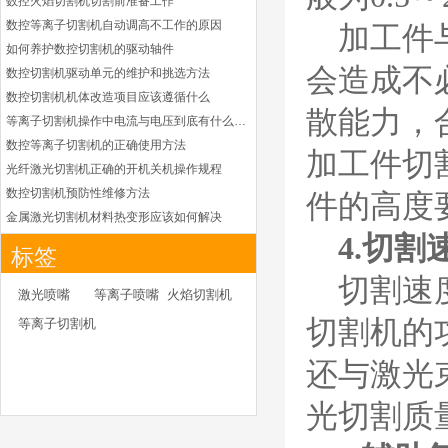
数控火焰切割机切割前准备工作
德国凯尔贝 HiFocus
数控等离子切割机自动调高不工作的原因
等离子耗材替代
加工件
G002Y/G003Y/G032
如何养护数控切割机的驱动轴件
Y/G034Y电极
会造成不
数控切割机驱动单元的维护和挑选方法
G2331Y(K)/G2330Y(
K)/G2326Y(K)等喷嘴
数控切割机机体改造项目应该遵循什么
本系列产品适用于德国凯
散能力，
等离子切割机操作中电流与电压到底有什么关系
尔贝Kjellberg激光等离子
电源HiFocus 等离子切割
数控等离子切割机的正确使用方法
加工件切
系统的易损件替换，含
光纤激光切割机正确的开机关机操作规程
（银）电极、喷嘴、涡流
数控切割机预防性维修方法
件的高度
气帽/屏蔽罩、涡流环、
金属激光切割机材料热变形应该如何解决
喷嘴帽/保护帽、外保护
4.切割
等离子切割枪为何有时会不起弧
帽和水管的等离子易损件
标签
产品。产
光纤激光切割机常用的切割辅助气体
切割速
光纤激光切割机辅助气体如何选择
日本小池super 400(
激光喷嘴
等离子喷嘴
火焰切割机
plus)替代等离子耗材
为什么数控等离子切割机切割斜度大
切割机的
等离子切割机
031027/40016358电
金属激光切割机价格主要看下面几点因素
极
030078/030060/030
如何克服管材专用激光切割机的技术难点
还与激光
061/40017233右旋
日本小池
如何衡量激光切割机的稳定性能是否良好
喷嘴
Super 400（Plus）等离
光切割质
怎么解决光纤激光切割机加工时切不透的问题
子耗材替代含电极、喷
激光切割机价格受到哪些因素的影响
嘴、涡流环、内保护帽、