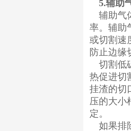
5.辅助
外保护帽等离子易损件产
品。产品技术标准对照原
辅助气
装系列产品，具有切割质
量稳定，使用寿命长，切
率。辅助
割效果突出等特点
ESAB伊萨PT36等离
或切割速
子耗
材/0558003914/055
防止边缘
8012000电极
0558006014/6020/6
023/6030/05581072
切割低
ESAB伊萨PT36等离子耗
2喷嘴
材替代含电极、喷嘴、屏
热促进切
蔽罩、涡流环、涡流气
帽、喷嘴保护帽、屏蔽罩
挂渣的切
保护帽等的等离子易损件
产品。产品为精工制作，
品质优良，高性能。
压的大小
ESAB伊萨PT600等
定。
离子耗材
0558002516银头电
极 0558001885喷嘴
如果排
0004470029（2194
5）/21802屏蔽罩