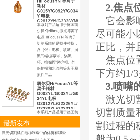
喷嘴
尔贝Kjellberg激光等离子
2.焦点
电源HiFocusYN 等离子
切割系统的易损件替换，
它会影
含（银）电极、喷嘴、涡
流气帽/屏蔽罩、涡流
尽可能小
环、喷嘴帽/保护帽、外
保护帽和水管的等离子易
正比，并
损件产品
凯尔贝HiFocusYL等
焦点位
离子耗材
G002YL/G032YL/G0
下方约1
34YL电极
G2012YL/G2326YL/
G2330YL/G2331YL
3
.喷嘴
本系列产品适用于德国凯
喷嘴
尔贝Kjellberg激光等离子
激光切
电源HiFocusYL 等离子
切割系统的易损件替换，
切割质量
含（银）电极、喷嘴、涡
流气帽/屏蔽罩、涡流
最新发布
环、喷嘴帽/保护帽、外
割过程的
保护帽和水管的等离子易
激光切割机在电梯制造中的优势有哪些
损件产品
般为0.5