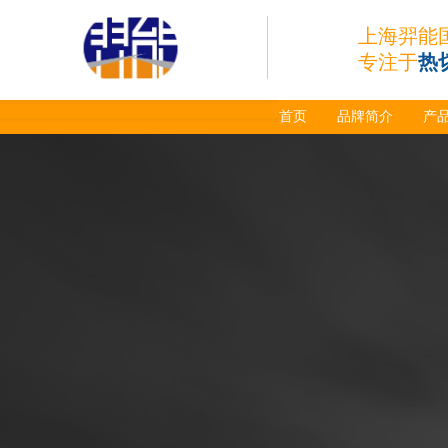
上海羿能
专注于
热
首页
品牌简介
产
日本小池super 400(
plus)替代等离子耗材
031027/40016358电
极
030078/030060/030
061/40017233右旋
日本小池
喷嘴
Super 400（Plus）等离
子耗材替代含电极、喷
嘴、涡流环、内保护帽、
外保护帽等离子易损件产
品。产品技术标准对照原
装系列产品，具有切割质
量稳定，使用寿命长，切
割效果突出等特点