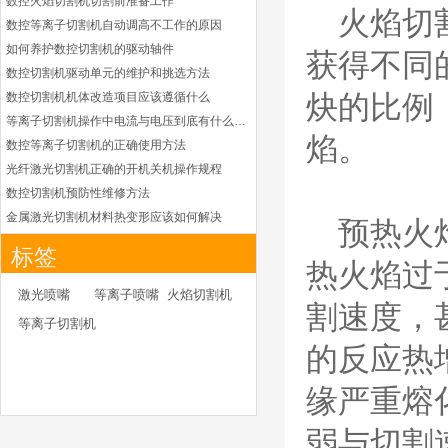
数控火焰切割机切割前准备工作
凯尔贝HiFocusYL等
火焰切
数控等离子切割机自动调高不工作的原因
离子耗材
G002YL/G032YL/G0
如何养护数控切割机的驱动轴件
获得不同
34YL电极
数控切割机驱动单元的维护和挑选方法
G2012YL/G2326YL/
G2330YL/G2331YL
数控切割机机体改造项目应该遵循什么
炔的比例
本系列产品适用于德国凯
喷嘴
等离子切割机操作中电流与电压到底有什么关系
尔贝Kjellberg激光等离子
焰。
电源HiFocusYL 等离子
数控等离子切割机的正确使用方法
切割系统的易损件替换，
光纤激光切割机正确的开机关机操作规程
含（银）电极、喷嘴、涡
数控切割机预防性维修方法
流气帽/屏蔽罩、涡流
金属激光切割机材料热变形应该如何解决
预热火
环、喷嘴帽/保护帽、外
等离子切割枪为何有时会不起弧
保护帽和水管的等离子易
标签
损件产品
光纤激光切割机常用的切割辅助气体
热火焰过
光纤激光切割机辅助气体如何选择
德国凯尔贝 HiFocus
激光喷嘴
等离子喷嘴
火焰切割机
等离子耗材替代
割速度，
为什么数控等离子切割机切割斜度大
等离子切割机
G002Y/G003Y/G032
金属激光切割机价格主要看下面几点因素
Y/G034Y电极
的反应热
G2331Y(K)/G2330Y(
如何克服管材专用激光切割机的技术难点
K)/G2326Y(K)等喷嘴
本系列产品适用于德国凯
如何衡量激光切割机的稳定性能是否良好
缘严重熔
尔贝Kjellberg激光等离子
怎么解决光纤激光切割机加工时切不透的问题
电源HiFocus 等离子切割
激光切割机价格受到哪些因素的影响
弱与切割
系统的易损件替换，含