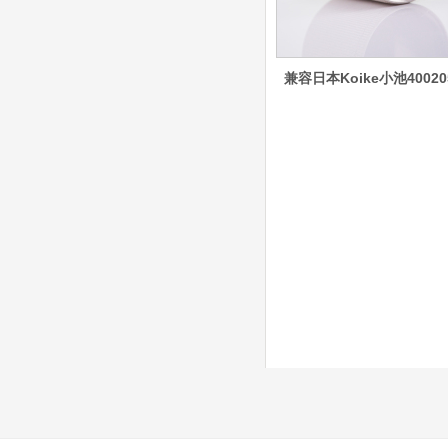
8012000电极
0558006014/6020/6
023/6030/05581072
ESAB伊萨PT36等离子耗
2喷嘴
材替代含电极、喷嘴、屏
兼容日本Koike小池40020
蔽罩、涡流环、涡流气
帽、喷嘴保护帽、屏蔽罩
保护帽等的等离子易损件
产品。产品为精工制作，
品质优良，高性能。
ESAB伊萨PT600等
离子耗材
0558002516银头电
极 0558001885喷嘴
0004470029（2194
5）/21802屏蔽罩
ESAB伊萨PT600等离子
耗材替代含电极、喷嘴、
屏蔽罩、涡流环、涡流气
帽、喷嘴保护帽、屏蔽罩
保护帽等的等离子易损件
产品。产品为精工制作，
品质优良，高性能。
凯尔贝SmartFocus