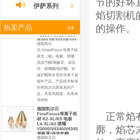
节的好坏
产品。产品为精工制作，
>
伊萨系列
品质优良，高性能。
焰切割机
凯尔贝SmartFocus
等离子耗材
F012/F005/F006/F0
的操作。
>
热卖产品
小池系列
更多
22/F024电极
F2008/F2012/F2014
/F2017/F2227/F223
德国凯尔
0/F2231喷嘴
>
激光
系列
贝 SmartFocus 等离子耗
材含（银）电极、喷嘴、
涡流气帽/屏蔽罩、涡流
环、喷嘴帽/保护帽、外
保护帽和水管的等离子易
损件产品。产品技术标准
对照凯尔贝原装系列产
品，具有高精度、长寿命
等特性
德国凯尔贝
FineFocus等离子耗
正常焰
材 K2-XL/K5 电极
L4-XL/A2 喷嘴
廓，焰芯
V3000/V4340/V4345
屏蔽罩/涡流气帽
德国凯尔贝