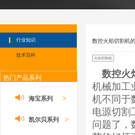
ESAB伊萨PT36等离
子耗
材/0558003914/055
8012000电极
0558006014/6020/6
023/6030/05581072
ESAB伊萨PT36等离子耗
2喷嘴
材替代含电极、喷嘴、屏
行业知识
数控火焰切割机
蔽罩、涡流环、涡流气
帽、喷嘴保护帽、屏蔽罩
技术百科
保护帽等的等离子易损件
火焰切割机
产品。产品为精工制作，
品质优良，高性能。
数控火
热门产品系列
ESAB伊萨PT600等
离子耗材
机械加工
0558002516银头电
极 0558001885喷嘴
0004470029（2194
机不同于
>
海宝系列
5）/21802屏蔽罩
ESAB伊萨PT600等离子
电源切割
耗材替代含电极、喷嘴、
屏蔽罩、涡流环、涡流气
>
凯尔贝系列
问题了，
帽、喷嘴保护帽、屏蔽罩
保护帽等的等离子易损件