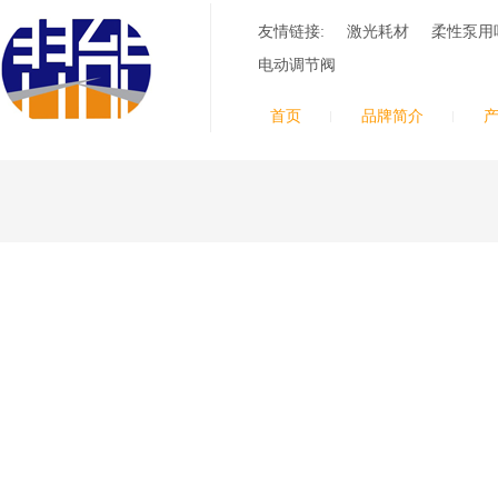
等离子耗材
F012/F005/F006/F0
友情链接:
激光耗材
柔性泵用
22/F024电极
F2008/F2012/F2014
电动调节阀
/F2017/F2227/F223
德国凯尔
0/F2231喷嘴
贝 SmartFocus 等离子耗
首页
品牌简介
材含（银）电极、喷嘴、
涡流气帽/屏蔽罩、涡流
环、喷嘴帽/保护帽、外
保护帽和水管的等离子易
损件产品。产品技术标准
对照凯尔贝原装系列产
品，具有高精度、长寿命
等特性
德国凯尔贝
FineFocus等离子耗
材 K2-XL/K5 电极
L4-XL/A2 喷嘴
V3000/V4340/V4345
屏蔽罩/涡流气帽
德国凯尔贝
Kjellberg FineFocus 等
离子切割系统的易损件替
换，含（银）电极、喷