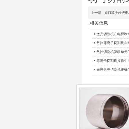
（银）电极、喷嘴、涡流
气帽/屏蔽罩、涡流环、
上一篇
如何减少步进电
喷嘴帽/保护帽、外保护
帽和水管的等离子易损件
相关信息
产品。产
激光切割机在电梯制
日本小池super 400(
plus)替代等离子耗材
数控等离子切割机自
031027/40016358电
极
数控切割机驱动单元
030078/030060/030
061/40017233右旋
等离子切割机操作中
日本小池
喷嘴
Super 400（Plus）等离
光纤激光切割机正确
子耗材替代含电极、喷
嘴、涡流环、内保护帽、
外保护帽等离子易损件产
品。产品技术标准对照原
装系列产品，具有切割质
量稳定，使用寿命长，切
割效果突出等特点
ESAB伊萨PT36等离
子耗
材/0558003914/055