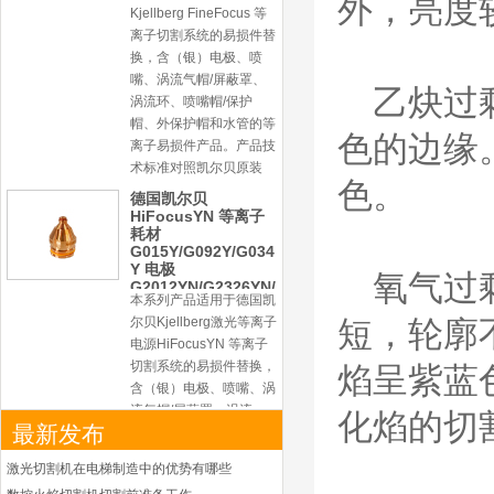
外，亮度
Kjellberg FineFocus 等
离子切割系统的易损件替
换，含（银）电极、喷
嘴、涡流气帽/屏蔽罩、
乙炔过
涡流环、喷嘴帽/保护
帽、外保护帽和水管的等
色的边缘
离子易损件产品。产品技
术标准对照凯尔贝原装
色。
德国凯尔贝
HiFocusYN 等离子
耗材
G015Y/G092Y/G034
Y 电极
氧气过
G2012YN/G2326YN/
本系列产品适用于德国凯
G2330YN/G2331YN
喷嘴
尔贝Kjellberg激光等离子
短，轮廓
电源HiFocusYN 等离子
切割系统的易损件替换，
焰呈紫蓝
含（银）电极、喷嘴、涡
流气帽/屏蔽罩、涡流
化焰的切
最新发布
环、喷嘴帽/保护帽、外
保护帽和水管的等离子易
激光切割机在电梯制造中的优势有哪些
损件产品