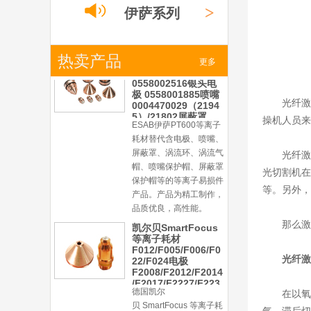
帽、喷嘴保护帽、屏蔽罩
>
伊萨系列
保护帽等的等离子易损件
产品。产品为精工制作，
品质优良，高性能。
>
热卖产品
小池系列
ESAB伊萨PT600等
更多
离子耗材
0558002516银头电
极 0558001885喷嘴
光纤激
0004470029（2194
>
激光
系列
5）/21802屏蔽罩
操机人员来
ESAB伊萨PT600等离子
耗材替代含电极、喷嘴、
屏蔽罩、涡流环、涡流气
光纤激
帽、喷嘴保护帽、屏蔽罩
光切割机在
保护帽等的等离子易损件
等。另外，
产品。产品为精工制作，
品质优良，高性能。
那么激
凯尔贝SmartFocus
等离子耗材
F012/F005/F006/F0
光纤激
22/F024电极
F2008/F2012/F2014
/F2017/F2227/F223
德国凯尔
0/F2231喷嘴
在以氧
贝 SmartFocus 等离子耗