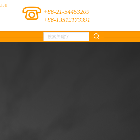
LISH
+86-21-54453209
+86-13512173391