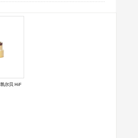
g凯尔贝 HiF