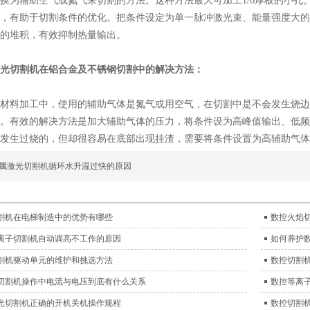
换为辅助空气或氮气来切割的方法。这种方法最大可加工1/6厚板的小孔
，有助于切割条件的优化。把条件设定为单一脉冲激光束、能量强度大的
的堆积，有效抑制热量输出。
光切割机在铝合金及不锈钢切割中的解决方法：
材料加工中，使用的辅助气体是氮气或用空气，在切割中是不会发生烧边
。有效的解决方法是加大辅助气体的压力，将条件设为高峰值输出、低频
发生过烧的，但却很容易在底部出现挂渣，需要将条件设置为高辅助气体
属激光切割机循环水升温过快的原因
割机在电梯制造中的优势有哪些
数控火焰
离子切割机自动调高不工作的原因
如何养护
割机驱动单元的维护和挑选方法
数控切割
切割机操作中电流与电压到底有什么关系
数控等离
光切割机正确的开机关机操作规程
数控切割