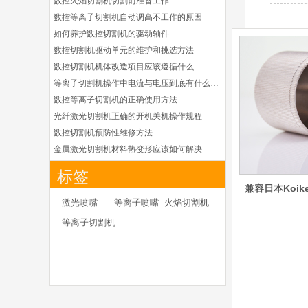
数控火焰切割机切割前准备工作
德国凯尔贝
数控等离子切割机自动调高不工作的原因
HiFocusYN 等离子
耗材
如何养护数控切割机的驱动轴件
G015Y/G092Y/G034
数控切割机驱动单元的维护和挑选方法
Y 电极
G2012YN/G2326YN/
数控切割机机体改造项目应该遵循什么
本系列产品适用于德国凯
G2330YN/G2331YN
等离子切割机操作中电流与电压到底有什么关系
喷嘴
尔贝Kjellberg激光等离子
电源HiFocusYN 等离子
数控等离子切割机的正确使用方法
切割系统的易损件替换，
光纤激光切割机正确的开机关机操作规程
含（银）电极、喷嘴、涡
数控切割机预防性维修方法
流气帽/屏蔽罩、涡流
金属激光切割机材料热变形应该如何解决
环、喷嘴帽/保护帽、外
等离子切割枪为何有时会不起弧
保护帽和水管的等离子易
标签
损件产品
光纤激光切割机常用的切割辅助气体
兼容日本Koike
光纤激光切割机辅助气体如何选择
凯尔贝HiFocusYL等
激光喷嘴
等离子喷嘴
火焰切割机
离子耗材
为什么数控等离子切割机切割斜度大
等离子切割机
G002YL/G032YL/G0
金属激光切割机价格主要看下面几点因素
34YL电极
G2012YL/G2326YL/
如何克服管材专用激光切割机的技术难点
G2330YL/G2331YL
本系列产品适用于德国凯
如何衡量激光切割机的稳定性能是否良好
喷嘴
尔贝Kjellberg激光等离子
怎么解决光纤激光切割机加工时切不透的问题
电源HiFocusYL 等离子
激光切割机价格受到哪些因素的影响
切割系统的易损件替换，