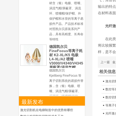
气，滞后切
材含（银）电极、喷嘴、
输出的特点
涡流气帽/屏蔽罩、涡流
在材料表面
环、喷嘴帽/保护帽、外
保护帽和水管的等离子易
损件产品。产品技术标准
光纤激
对照凯尔贝原装系列产
品，具有高精度、长寿命
在此类
等特性
将比较频繁
德国凯尔贝
FineFocus等离子耗
样，是不会
材 K2-XL/K5 电极
L4-XL/A2 喷嘴
上一篇
金
V3000/V4340/V4345
屏蔽罩/涡流气帽
德国凯尔贝
相关信息
Kjellberg FineFocus 等
离子切割系统的易损件替
激光切
换，含（银）电极、喷
数控等
嘴、涡流气帽/屏蔽罩、
涡流环、喷嘴帽/保护
数控切
最新发布
帽、外保护帽和水管的等
等离子
离子易损件产品。产品技
激光切割机在电梯制造中的优势有哪些
术标准对照凯尔贝原装
光纤激