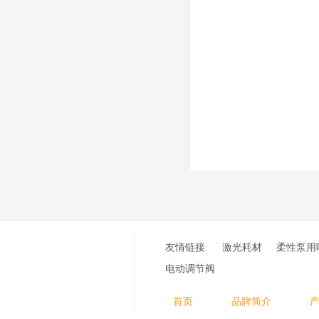
材含（银）电极、喷嘴、
涡流气帽/屏蔽罩、涡流
环、喷嘴帽/保护帽、外
保护帽和水管的等离子易
损件产品。产品技术标准
对照凯尔贝原装系列产
品，具有高精度、长寿命
等特性
德国凯尔贝
FineFocus等离子耗
材 K2-XL/K5 电极
L4-XL/A2 喷嘴
V3000/V4340/V4345
屏蔽罩/涡流气帽
德国凯尔贝
Kjellberg FineFocus 等
离子切割系统的易损件替
换，含（银）电极、喷
友情链接:
激光耗材
柔性泵用
嘴、涡流气帽/屏蔽罩、
涡流环、喷嘴帽/保护
电动调节阀
帽、外保护帽和水管的等
离子易损件产品。产品技
首页
品牌简介
术标准对照凯尔贝原装