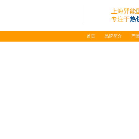
2喷嘴
材替代含电极、喷嘴、屏
上海羿能
蔽罩、涡流环、涡流气
帽、喷嘴保护帽、屏蔽罩
专注于
热
保护帽等的等离子易损件
产品。产品为精工制作，
品质优良，高性能。
首页
品牌简介
产
ESAB伊萨PT600等
离子耗材
0558002516银头电
极 0558001885喷嘴
0004470029（2194
5）/21802屏蔽罩
ESAB伊萨PT600等离子
耗材替代含电极、喷嘴、
屏蔽罩、涡流环、涡流气
帽、喷嘴保护帽、屏蔽罩
保护帽等的等离子易损件
产品。产品为精工制作，
品质优良，高性能。
凯尔贝SmartFocus
等离子耗材
F012/F005/F006/F0
22/F024电极