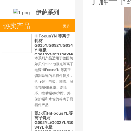
了解一下
帽、外保护帽和水管的等
离子易损件产品。产品技
伊萨系列
术标准对照凯尔贝原装
德国凯尔贝
>
热卖产品
HiFocusYN 等离子
更多
耗材
G015Y/G092Y/G034
Y 电极
小池系列
G2012YN/G2326YN/
本系列产品适用于德国凯
G2330YN/G2331YN
喷嘴
>
尔贝Kjellberg激光等离子
电源HiFocusYN 等离子
切割系统的易损件替换，
含（银）电极、喷嘴、涡
激光
系列
流气帽/屏蔽罩、涡流
环、喷嘴帽/保护帽、外
>
保护帽和水管的等离子易
损件产品
凯尔贝HiFocusYL等
离子耗材
G002YL/G032YL/G0
34YL电极
G2012YL/G2326YL/
G2330YL/G2331YL
本系列产品适用于德国凯
喷嘴