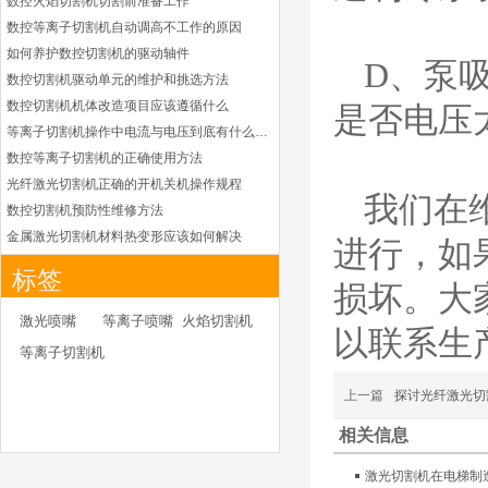
数控火焰切割机切割前准备工作
日本小池super 400(
数控等离子切割机自动调高不工作的原因
plus)替代等离子耗材
031027/40016358电
如何养护数控切割机的驱动轴件
极
D、泵
数控切割机驱动单元的维护和挑选方法
030078/030060/030
061/40017233右旋
数控切割机机体改造项目应该遵循什么
是否电压
日本小池
喷嘴
等离子切割机操作中电流与电压到底有什么关系
Super 400（Plus）等离
子耗材替代含电极、喷
数控等离子切割机的正确使用方法
嘴、涡流环、内保护帽、
光纤激光切割机正确的开机关机操作规程
我们在
外保护帽等离子易损件产
数控切割机预防性维修方法
品。产品技术标准对照原
金属激光切割机材料热变形应该如何解决
进行，如
装系列产品，具有切割质
等离子切割枪为何有时会不起弧
量稳定，使用寿命长，切
标签
割效果突出等特点
损坏。大
光纤激光切割机常用的切割辅助气体
光纤激光切割机辅助气体如何选择
ESAB伊萨PT36等离
激光喷嘴
等离子喷嘴
火焰切割机
以联系生
子耗
为什么数控等离子切割机切割斜度大
等离子切割机
材/0558003914/055
金属激光切割机价格主要看下面几点因素
8012000电极
0558006014/6020/6
如何克服管材专用激光切割机的技术难点
上一篇
探讨光纤激光切
023/6030/05581072
ESAB伊萨PT36等离子耗
如何衡量激光切割机的稳定性能是否良好
2喷嘴
相关信息
材替代含电极、喷嘴、屏
怎么解决光纤激光切割机加工时切不透的问题
蔽罩、涡流环、涡流气
激光切割机价格受到哪些因素的影响
激光切割机在电梯制
帽、喷嘴保护帽、屏蔽罩