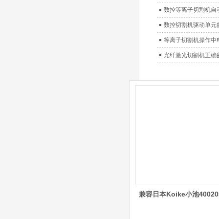
保护帽等的等离子易损件
数控等离子切割机自
产品。产品为精工制作，
数控切割机驱动单元
品质优良，高性能。
等离子切割机操作中
ESAB伊萨PT600等
离子耗材
光纤激光切割机正确
0558002516银头电
极 0558001885喷嘴
0004470029（2194
5）/21802屏蔽罩
ESAB伊萨PT600等离子
耗材替代含电极、喷嘴、
屏蔽罩、涡流环、涡流气
帽、喷嘴保护帽、屏蔽罩
保护帽等的等离子易损件
产品。产品为精工制作，
品质优良，高性能。
凯尔贝SmartFocus
等离子耗材
F012/F005/F006/F0
22/F024电极
F2008/F2012/F2014
兼容日本Koike小池40020
/F2017/F2227/F223
德国凯尔
0/F2231喷嘴
贝 SmartFocus 等离子耗