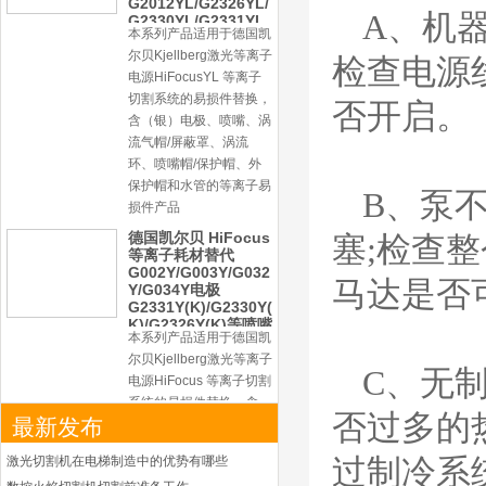
尔贝Kjellberg激光等离子
A、机
电源HiFocusYL 等离子
切割系统的易损件替换，
检查电源
含（银）电极、喷嘴、涡
流气帽/屏蔽罩、涡流
否开启。
环、喷嘴帽/保护帽、外
保护帽和水管的等离子易
损件产品
德国凯尔贝 HiFocus
B、泵
等离子耗材替代
G002Y/G003Y/G032
塞;检查
Y/G034Y电极
G2331Y(K)/G2330Y(
K)/G2326Y(K)等喷嘴
马达是否
本系列产品适用于德国凯
尔贝Kjellberg激光等离子
电源HiFocus 等离子切割
系统的易损件替换，含
C、无
（银）电极、喷嘴、涡流
气帽/屏蔽罩、涡流环、
否过多的
最新发布
喷嘴帽/保护帽、外保护
帽和水管的等离子易损件
激光切割机在电梯制造中的优势有哪些
过制冷系
产品。产