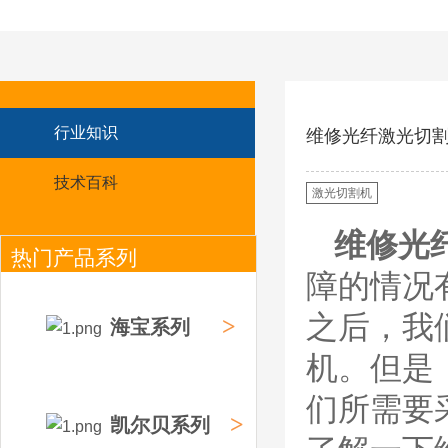
F2008/F2012/F2014
/F2017/F2227/F223
德国凯尔
0/F2231喷嘴
贝 SmartFocus 等离子耗
材含（银）电极、喷嘴、
涡流气帽/屏蔽罩、涡流
环、喷嘴帽/保护帽、外
保护帽和水管的等离子易
行业知识
维修光纤激光切
损件产品。产品技术标准
对照凯尔贝原装系列产
技术百科
品，具有高精度、长寿命
激光切割机
等特性
德国凯尔贝
维修光
FineFocus等离子耗
热门产品系列
材 K2-XL/K5 电极
障的情况
L4-XL/A2 喷嘴
V3000/V4340/V4345
屏蔽罩/涡流气帽
之后，我
>
海宝系列
德国凯尔贝
Kjellberg FineFocus 等
机。但是
离子切割系统的易损件替
换，含（银）电极、喷
们所需要
嘴、涡流气帽/屏蔽罩、
>
凯尔贝系列
涡流环、喷嘴帽/保护