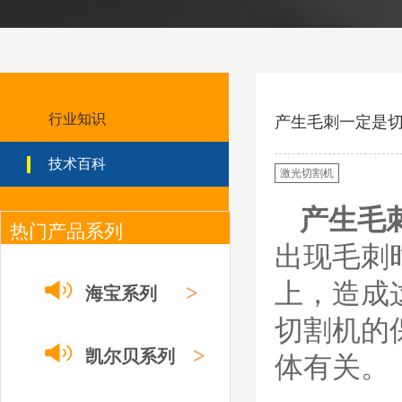
割效果突出等特点
ESAB伊萨PT36等离
子耗
材/0558003914/055
8012000电极
0558006014/6020/6
023/6030/05581072
行业知识
ESAB伊萨PT36等离子耗
产生毛刺一定是
2喷嘴
材替代含电极、喷嘴、屏
蔽罩、涡流环、涡流气
技术百科
帽、喷嘴保护帽、屏蔽罩
激光切割机
保护帽等的等离子易损件
产品。产品为精工制作，
产生毛
品质优良，高性能。
热门产品系列
出现毛刺
ESAB伊萨PT600等
离子耗材
0558002516银头电
上，造成
>
海宝系列
极 0558001885喷嘴
0004470029（2194
切割机的
5）/21802屏蔽罩
ESAB伊萨PT600等离子
>
耗材替代含电极、喷嘴、
凯尔贝系列
体有关。
屏蔽罩、涡流环、涡流气
帽、喷嘴保护帽、屏蔽罩