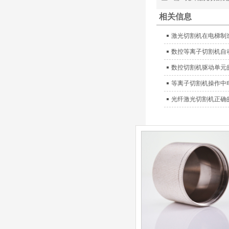
换，含（银）电极、喷
相关信息
嘴、涡流气帽/屏蔽罩、
涡流环、喷嘴帽/保护
激光切割机在电梯制
帽、外保护帽和水管的等
离子易损件产品。产品技
数控等离子切割机自
术标准对照凯尔贝原装
数控切割机驱动单元
德国凯尔贝
HiFocusYN 等离子
等离子切割机操作中
耗材
G015Y/G092Y/G034
光纤激光切割机正确
Y 电极
G2012YN/G2326YN/
本系列产品适用于德国凯
G2330YN/G2331YN
喷嘴
尔贝Kjellberg激光等离子
电源HiFocusYN 等离子
切割系统的易损件替换，
含（银）电极、喷嘴、涡
流气帽/屏蔽罩、涡流
环、喷嘴帽/保护帽、外
保护帽和水管的等离子易
损件产品
凯尔贝HiFocusYL等
离子耗材