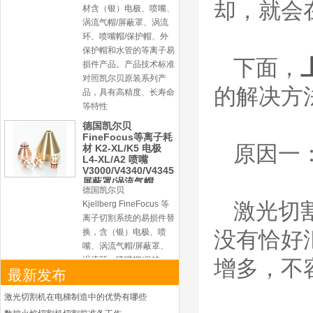
屏蔽罩/涡流气帽
却，就会
德国凯尔贝
Kjellberg FineFocus 等
离子切割系统的易损件替
换，含（银）电极、喷
下面，
嘴、涡流气帽/屏蔽罩、
涡流环、喷嘴帽/保护
的解决方
帽、外保护帽和水管的等
离子易损件产品。产品技
术标准对照凯尔贝原装
德国凯尔贝
原因一
HiFocusYN 等离子
耗材
G015Y/G092Y/G034
Y 电极
G2012YN/G2326YN/
激光切
本系列产品适用于德国凯
G2330YN/G2331YN
喷嘴
尔贝Kjellberg激光等离子
没有恰好
电源HiFocusYN 等离子
切割系统的易损件替换，
增多，不
含（银）电极、喷嘴、涡
最新发布
流气帽/屏蔽罩、涡流
环、喷嘴帽/保护帽、外
激光切割机在电梯制造中的优势有哪些
保护帽和水管的等离子易