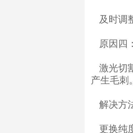
材/0558003914/055
8012000电极
0558006014/6020/6
及时调
023/6030/05581072
ESAB伊萨PT36等离子耗
2喷嘴
材替代含电极、喷嘴、屏
蔽罩、涡流环、涡流气
帽、喷嘴保护帽、屏蔽罩
原因四
保护帽等的等离子易损件
产品。产品为精工制作，
品质优良，高性能。
ESAB伊萨PT600等
激光切
离子耗材
0558002516银头电
产生毛刺
极 0558001885喷嘴
0004470029（2194
5）/21802屏蔽罩
ESAB伊萨PT600等离子
耗材替代含电极、喷嘴、
解决方
屏蔽罩、涡流环、涡流气
帽、喷嘴保护帽、屏蔽罩
保护帽等的等离子易损件
产品。产品为精工制作，
更换纯
品质优良，高性能。