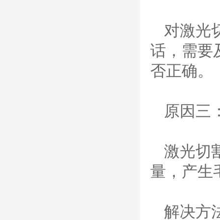
系统的易损件替换，含
（银）电极、喷嘴、涡流
对激光
气帽/屏蔽罩、涡流环、
喷嘴帽/保护帽、外保护
话，需要
帽和水管的等离子易损件
产品。产
否正确。
日本小池super 400(
plus)替代等离子耗材
031027/40016358电
极
030078/030060/030
原因三
061/40017233右旋
日本小池
喷嘴
Super 400（Plus）等离
子耗材替代含电极、喷
激光切
嘴、涡流环、内保护帽、
外保护帽等离子易损件产
量，产生
品。产品技术标准对照原
装系列产品，具有切割质
量稳定，使用寿命长，切
割效果突出等特点
解决方
ESAB伊萨PT36等离
子耗