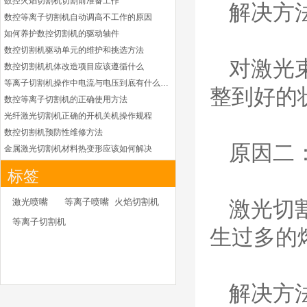
数控火焰切割机切割前准备工作
损件产品
解决方
数控等离子切割机自动调高不工作的原因
凯尔贝HiFocusYL等
如何养护数控切割机的驱动轴件
离子耗材
G002YL/G032YL/G0
数控切割机驱动单元的维护和挑选方法
34YL电极
对激光
数控切割机机体改造项目应该遵循什么
G2012YL/G2326YL/
G2330YL/G2331YL
等离子切割机操作中电流与电压到底有什么关系
本系列产品适用于德国凯
喷嘴
整到好的
数控等离子切割机的正确使用方法
尔贝Kjellberg激光等离子
电源HiFocusYL 等离子
光纤激光切割机正确的开机关机操作规程
切割系统的易损件替换，
数控切割机预防性维修方法
含（银）电极、喷嘴、涡
原因二
金属激光切割机材料热变形应该如何解决
流气帽/屏蔽罩、涡流
等离子切割枪为何有时会不起弧
环、喷嘴帽/保护帽、外
标签
光纤激光切割机常用的切割辅助气体
保护帽和水管的等离子易
损件产品
光纤激光切割机辅助气体如何选择
激光喷嘴
等离子喷嘴
火焰切割机
激光切
为什么数控等离子切割机切割斜度大
德国凯尔贝 HiFocus
等离子切割机
等离子耗材替代
生过多的
金属激光切割机价格主要看下面几点因素
G002Y/G003Y/G032
如何克服管材专用激光切割机的技术难点
Y/G034Y电极
G2331Y(K)/G2330Y(
如何衡量激光切割机的稳定性能是否良好
K)/G2326Y(K)等喷嘴
本系列产品适用于德国凯
怎么解决光纤激光切割机加工时切不透的问题
解决方
尔贝Kjellberg激光等离子
激光切割机价格受到哪些因素的影响
电源HiFocus 等离子切割