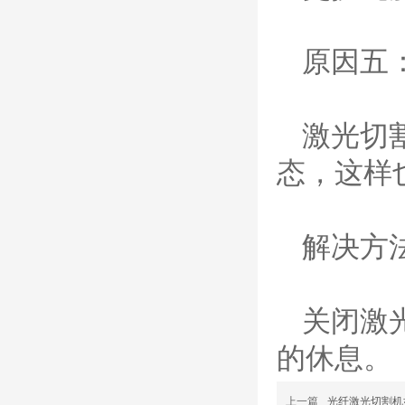
凯尔贝SmartFocus
等离子耗材
F012/F005/F006/F0
原因五
22/F024电极
F2008/F2012/F2014
/F2017/F2227/F223
德国凯尔
0/F2231喷嘴
贝 SmartFocus 等离子耗
激光切
材含（银）电极、喷嘴、
涡流气帽/屏蔽罩、涡流
态，这样
环、喷嘴帽/保护帽、外
保护帽和水管的等离子易
损件产品。产品技术标准
对照凯尔贝原装系列产
解决方
品，具有高精度、长寿命
等特性
德国凯尔贝
FineFocus等离子耗
材 K2-XL/K5 电极
关闭激
L4-XL/A2 喷嘴
V3000/V4340/V4345
的休息。
屏蔽罩/涡流气帽
德国凯尔贝
Kjellberg FineFocus 等
离子切割系统的易损件替
上一篇
光纤激光切割机