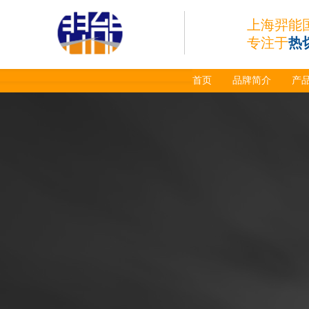
上海羿能
专注于
热
首页
品牌简介
产
日本小池super 400(
plus)替代等离子耗材
031027/40016358电
极
030078/030060/030
061/40017233右旋
日本小池
喷嘴
Super 400（Plus）等离
子耗材替代含电极、喷
嘴、涡流环、内保护帽、
外保护帽等离子易损件产
品。产品技术标准对照原
装系列产品，具有切割质
量稳定，使用寿命长，切