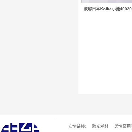
G002YL/G032YL/G0
34YL电极
兼容日本Koike小池40020
G2012YL/G2326YL/
G2330YL/G2331YL
本系列产品适用于德国凯
喷嘴
尔贝Kjellberg激光等离子
电源HiFocusYL 等离子
切割系统的易损件替换，
含（银）电极、喷嘴、涡
流气帽/屏蔽罩、涡流
环、喷嘴帽/保护帽、外
保护帽和水管的等离子易
损件产品
德国凯尔贝 HiFocus
等离子耗材替代
G002Y/G003Y/G032
Y/G034Y电极
G2331Y(K)/G2330Y(
K)/G2326Y(K)等喷嘴
本系列产品适用于德国凯
尔贝Kjellberg激光等离子
电源HiFocus 等离子切割
系统的易损件替换，含
（银）电极、喷嘴、涡流
友情链接:
激光耗材
柔性泵用
气帽/屏蔽罩、涡流环、