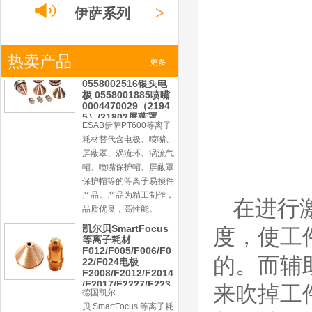
保护帽等的等离子易损件
>
伊萨系列
产品。产品为精工制作，
品质优良，高性能。
凯尔贝SmartFocus
>
热卖产品
小池系列
等离子耗材
更多
F012/F005/F006/F0
22/F024电极
F2008/F2012/F2014
/F2017/F2227/F223
>
激光
系列
德国凯尔
0/F2231喷嘴
贝 SmartFocus 等离子耗
材含（银）电极、喷嘴、
涡流气帽/屏蔽罩、涡流
环、喷嘴帽/保护帽、外
保护帽和水管的等离子易
损件产品。产品技术标准
在进行
对照凯尔贝原装系列产
品，具有高精度、长寿命
度，使工
等特性
德国凯尔贝
的。而辅
FineFocus等离子耗
材 K2-XL/K5 电极
来吹掉工
L4-XL/A2 喷嘴
V3000/V4340/V4345