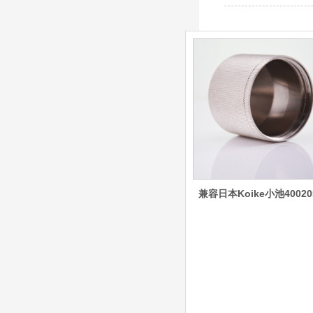
8012000电极
0558006014/6020/6
023/6030/05581072
ESAB伊萨PT36等离子耗
2喷嘴
材替代含电极、喷嘴、屏
蔽罩、涡流环、涡流气
帽、喷嘴保护帽、屏蔽罩
保护帽等的等离子易损件
产品。产品为精工制作，
品质优良，高性能。
ESAB伊萨PT600等
离子耗材
0558002516银头电
极 0558001885喷嘴
0004470029（2194
5）/21802屏蔽罩
兼容日本Koike小池40020
ESAB伊萨PT600等离子
耗材替代含电极、喷嘴、
屏蔽罩、涡流环、涡流气
帽、喷嘴保护帽、屏蔽罩
保护帽等的等离子易损件
产品。产品为精工制作，
品质优良，高性能。
凯尔贝SmartFocus