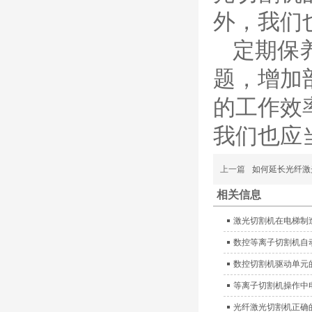
（银）电极、喷嘴、涡流
外，我们
气帽/屏蔽罩、涡流环、
喷嘴帽/保护帽、外保护
定期保
帽和水管的等离子易损件
产品。产
题，增加
日本小池super 400(
plus)替代等离子耗材
的工作效
031027/40016358电
极
我们也应
030078/030060/030
061/40017233右旋
日本小池
喷嘴
Super 400（Plus）等离
上一篇
如何延长光纤激
子耗材替代含电极、喷
嘴、涡流环、内保护帽、
相关信息
外保护帽等离子易损件产
品。产品技术标准对照原
激光切割机在电梯制
装系列产品，具有切割质
数控等离子切割机自
量稳定，使用寿命长，切
割效果突出等特点
数控切割机驱动单元
ESAB伊萨PT36等离
等离子切割机操作中
子耗
材/0558003914/055
光纤激光切割机正确