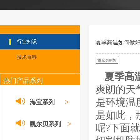
ESAB伊萨PT36等离
子耗
材/0558003914/055
8012000电极
0558006014/6020/6
023/6030/05581072
ESAB伊萨PT36等离子耗
2喷嘴
材替代含电极、喷嘴、屏
行业知识
夏季高温如何做
蔽罩、涡流环、涡流气
帽、喷嘴保护帽、屏蔽罩
技术百科
保护帽等的等离子易损件
激光切割机
产品。产品为精工制作，
品质优良，高性能。
夏季高
热门产品系列
ESAB伊萨PT600等
离子耗材
爽朗的天
0558002516银头电
极 0558001885喷嘴
是环境温
0004470029（2194
>
海宝系列
5）/21802屏蔽罩
ESAB伊萨PT600等离子
是如此，
耗材替代含电极、喷嘴、
屏蔽罩、涡流环、涡流气
>
凯尔贝系列
呢?下面
帽、喷嘴保护帽、屏蔽罩
保护帽等的等离子易损件