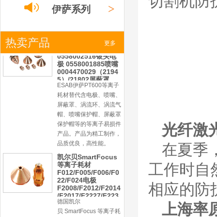
切割机
防
产品。产品为精工制作，
>
伊萨系列
品质优良，高性能。
凯尔贝SmartFocus
等离子耗材
F012/F005/F006/F0
>
热卖产品
小池系列
更多
22/F024电极
F2008/F2012/F2014
/F2017/F2227/F223
德国凯尔
0/F2231喷嘴
>
激光
系列
贝 SmartFocus 等离子耗
材含（银）电极、喷嘴、
涡流气帽/屏蔽罩、涡流
环、喷嘴帽/保护帽、外
保护帽和水管的等离子易
光纤
激
损件产品。产品技术标准
对照凯尔贝原装系列产
在夏季
品，具有高精度、长寿命
等特性
工作时自
德国凯尔贝
FineFocus等离子耗
材 K2-XL/K5 电极
相应的防
L4-XL/A2 喷嘴
V3000/V4340/V4345
上海率
屏蔽罩/涡流气帽
德国凯尔贝