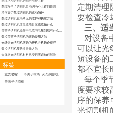
数控火焰切割机切割前准备工作
凯尔贝HiFocusYL等
定期清理
数控等离子切割机自动调高不工作的原因
离子耗材
G002YL/G032YL/G0
如何养护数控切割机的驱动轴件
34YL电极
要检查冷
数控切割机驱动单元的维护和挑选方法
G2012YL/G2326YL/
G2330YL/G2331YL
数控切割机机体改造项目应该遵循什么
三、适
本系列产品适用于德国凯
喷嘴
等离子切割机操作中电流与电压到底有什么关系
尔贝Kjellberg激光等离子
对设备
电源HiFocusYL 等离子
数控等离子切割机的正确使用方法
切割系统的易损件替换，
光纤激光切割机正确的开机关机操作规程
可以让光
含（银）电极、喷嘴、涡
数控切割机预防性维修方法
流气帽/屏蔽罩、涡流
金属激光切割机材料热变形应该如何解决
短设备的
环、喷嘴帽/保护帽、外
等离子切割枪为何有时会不起弧
保护帽和水管的等离子易
标签
损件产品
都不宜长
光纤激光切割机常用的切割辅助气体
光纤激光切割机辅助气体如何选择
德国凯尔贝 HiFocus
激光喷嘴
等离子喷嘴
火焰切割机
每个季
等离子耗材替代
为什么数控等离子切割机切割斜度大
等离子切割机
G002Y/G003Y/G032
金属激光切割机价格主要看下面几点因素
Y/G034Y电极
度要求较
G2331Y(K)/G2330Y(
如何克服管材专用激光切割机的技术难点
K)/G2326Y(K)等喷嘴
本系列产品适用于德国凯
如何衡量激光切割机的稳定性能是否良好
序的保养
尔贝Kjellberg激光等离子
怎么解决光纤激光切割机加工时切不透的问题
电源HiFocus 等离子切割
光切割机
激光切割机价格受到哪些因素的影响
系统的易损件替换，含