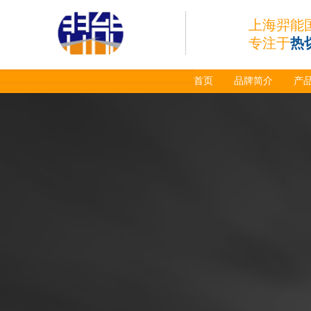
上海羿能
专注于
热
首页
品牌简介
产
日本小池super 400(
plus)替代等离子耗材
031027/40016358电
极
030078/030060/030
061/40017233右旋
日本小池
喷嘴
Super 400（Plus）等离
子耗材替代含电极、喷
嘴、涡流环、内保护帽、
外保护帽等离子易损件产
品。产品技术标准对照原
装系列产品，具有切割质
量稳定，使用寿命长，切
割效果突出等特点