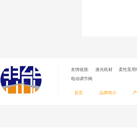
等离子耗材
F012/F005/F006/F0
22/F024电极
F2008/F2012/F2014
/F2017/F2227/F223
德国凯尔
0/F2231喷嘴
贝 SmartFocus 等离子耗
材含（银）电极、喷嘴、
涡流气帽/屏蔽罩、涡流
环、喷嘴帽/保护帽、外
保护帽和水管的等离子易
损件产品。产品技术标准
对照凯尔贝原装系列产
友情链接:
激光耗材
柔性泵用
品，具有高精度、长寿命
电动调节阀
等特性
德国凯尔贝
FineFocus等离子耗
首页
品牌简介
材 K2-XL/K5 电极
L4-XL/A2 喷嘴
V3000/V4340/V4345
屏蔽罩/涡流气帽
德国凯尔贝
Kjellberg FineFocus 等
离子切割系统的易损件替
换，含（银）电极、喷