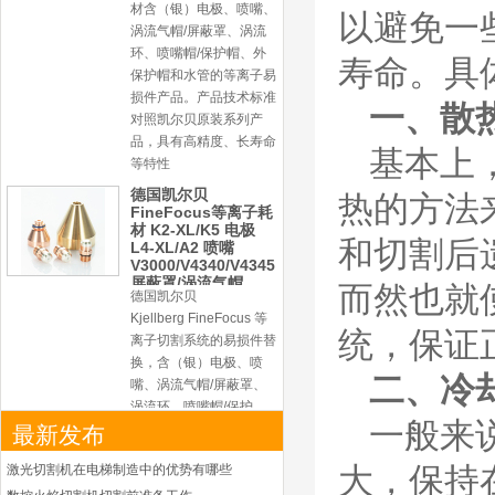
Kjellberg FineFocus 等
以避免一
离子切割系统的易损件替
换，含（银）电极、喷
寿命。具
嘴、涡流气帽/屏蔽罩、
涡流环、喷嘴帽/保护
一、散
帽、外保护帽和水管的等
离子易损件产品。产品技
基本上
术标准对照凯尔贝原装
德国凯尔贝
热的方法
HiFocusYN 等离子
耗材
和切割后
G015Y/G092Y/G034
Y 电极
G2012YN/G2326YN/
而然也就
本系列产品适用于德国凯
G2330YN/G2331YN
喷嘴
尔贝Kjellberg激光等离子
统，保证
电源HiFocusYN 等离子
切割系统的易损件替换，
二、冷
含（银）电极、喷嘴、涡
流气帽/屏蔽罩、涡流
一般来
最新发布
环、喷嘴帽/保护帽、外
保护帽和水管的等离子易
激光切割机在电梯制造中的优势有哪些
大，保持
损件产品