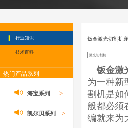
日本小池super 400(
plus)替代等离子耗材
031027/40016358电
极
030078/030060/030
061/40017233右旋
日本小池
喷嘴
Super 400（Plus）等离
行业知识
钣金激光切割机
子耗材替代含电极、喷
嘴、涡流环、内保护帽、
技术百科
外保护帽等离子易损件产
激光切割机
品。产品技术标准对照原
装系列产品，具有切割质
钣金激
量稳定，使用寿命长，切
热门产品系列
割效果突出等特点
为一种新
ESAB伊萨PT36等离
子耗
割机是如
>
海宝系列
材/0558003914/055
8012000电极
0558006014/6020/6
般都必须
023/6030/05581072
ESAB伊萨PT36等离子耗
>
2喷嘴
凯尔贝系列
编就来为
材替代含电极、喷嘴、屏
蔽罩、涡流环、涡流气