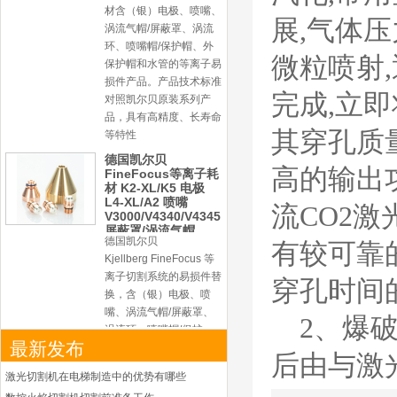
材含（银）电极、喷嘴、
展,气体
涡流气帽/屏蔽罩、涡流
环、喷嘴帽/保护帽、外
微粒喷射
保护帽和水管的等离子易
损件产品。产品技术标准
完成,立
对照凯尔贝原装系列产
品，具有高精度、长寿命
其穿孔质
等特性
德国凯尔贝
高的输出
FineFocus等离子耗
材 K2-XL/K5 电极
L4-XL/A2 喷嘴
流CO2
V3000/V4340/V4345
屏蔽罩/涡流气帽
德国凯尔贝
有较可靠
Kjellberg FineFocus 等
离子切割系统的易损件替
穿孔时间
换，含（银）电极、喷
嘴、涡流气帽/屏蔽罩、
2、爆
涡流环、喷嘴帽/保护
最新发布
帽、外保护帽和水管的等
后由与激
离子易损件产品。产品技
激光切割机在电梯制造中的优势有哪些
术标准对照凯尔贝原装