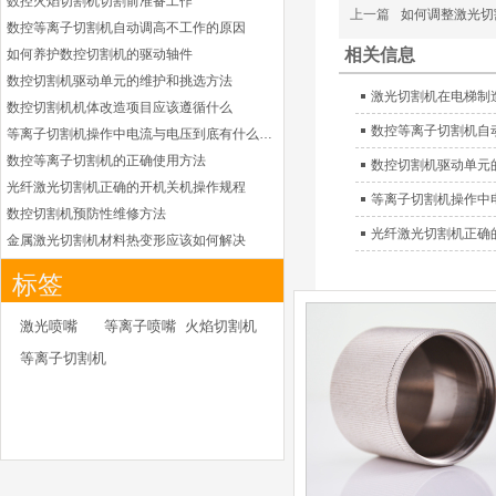
数控火焰切割机切割前准备工作
德国凯尔贝
上一篇
如何调整激光切
数控等离子切割机自动调高不工作的原因
HiFocusYN 等离子
耗材
相关信息
如何养护数控切割机的驱动轴件
G015Y/G092Y/G034
数控切割机驱动单元的维护和挑选方法
Y 电极
激光切割机在电梯制
G2012YN/G2326YN/
数控切割机机体改造项目应该遵循什么
本系列产品适用于德国凯
G2330YN/G2331YN
数控等离子切割机自
等离子切割机操作中电流与电压到底有什么关系
喷嘴
尔贝Kjellberg激光等离子
电源HiFocusYN 等离子
数控等离子切割机的正确使用方法
数控切割机驱动单元
切割系统的易损件替换，
光纤激光切割机正确的开机关机操作规程
等离子切割机操作中
含（银）电极、喷嘴、涡
数控切割机预防性维修方法
流气帽/屏蔽罩、涡流
光纤激光切割机正确
金属激光切割机材料热变形应该如何解决
环、喷嘴帽/保护帽、外
等离子切割枪为何有时会不起弧
保护帽和水管的等离子易
标签
损件产品
光纤激光切割机常用的切割辅助气体
光纤激光切割机辅助气体如何选择
凯尔贝HiFocusYL等
激光喷嘴
等离子喷嘴
火焰切割机
离子耗材
为什么数控等离子切割机切割斜度大
等离子切割机
G002YL/G032YL/G0
金属激光切割机价格主要看下面几点因素
34YL电极
G2012YL/G2326YL/
如何克服管材专用激光切割机的技术难点
G2330YL/G2331YL
本系列产品适用于德国凯
如何衡量激光切割机的稳定性能是否良好
喷嘴
尔贝Kjellberg激光等离子
怎么解决光纤激光切割机加工时切不透的问题
电源HiFocusYL 等离子
激光切割机价格受到哪些因素的影响
切割系统的易损件替换，