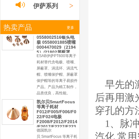
帽、喷嘴保护帽、屏蔽罩
>
伊萨系列
保护帽等的等离子易损件
产品。产品为精工制作，
品质优良，高性能。
>
热卖产品
小池系列
ESAB伊萨PT600等
更多
离子耗材
0558002516银头电
极 0558001885喷嘴
0004470029（2194
>
激光
系列
5）/21802屏蔽罩
ESAB伊萨PT600等离子
耗材替代含电极、喷嘴、
屏蔽罩、涡流环、涡流气
帽、喷嘴保护帽、屏蔽罩
保护帽等的等离子易损件
早先的
产品。产品为精工制作，
品质优良，高性能。
后再用激
凯尔贝SmartFocus
等离子耗材
穿孔的方
F012/F005/F006/F0
22/F024电极
1、脉
F2008/F2012/F2014
/F2017/F2227/F223
德国凯尔
0/F2231喷嘴
汽化,常
贝 SmartFocus 等离子耗