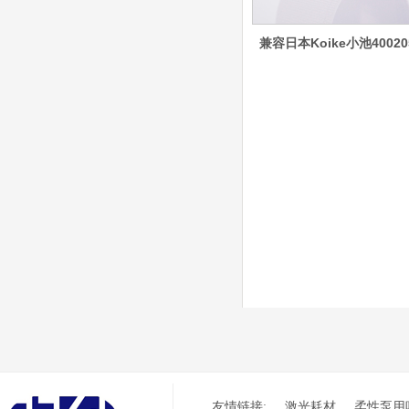
含（银）电极、喷嘴、涡
流气帽/屏蔽罩、涡流
兼容日本Koike小池40020
环、喷嘴帽/保护帽、外
保护帽和水管的等离子易
损件产品
德国凯尔贝 HiFocus
等离子耗材替代
G002Y/G003Y/G032
Y/G034Y电极
G2331Y(K)/G2330Y(
K)/G2326Y(K)等喷嘴
本系列产品适用于德国凯
尔贝Kjellberg激光等离子
电源HiFocus 等离子切割
系统的易损件替换，含
（银）电极、喷嘴、涡流
气帽/屏蔽罩、涡流环、
喷嘴帽/保护帽、外保护
帽和水管的等离子易损件
产品。产
日本小池super 400(
plus)替代等离子耗材
031027/40016358电
友情链接:
激光耗材
柔性泵用