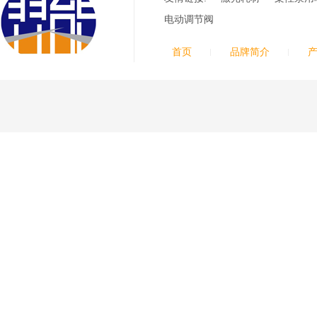
极
030078/030060/030
电动调节阀
061/40017233右旋
日本小池
喷嘴
Super 400（Plus）等离
首页
品牌简介
子耗材替代含电极、喷
嘴、涡流环、内保护帽、
外保护帽等离子易损件产
品。产品技术标准对照原
装系列产品，具有切割质
量稳定，使用寿命长，切
割效果突出等特点
ESAB伊萨PT36等离
子耗
材/0558003914/055
8012000电极
0558006014/6020/6
023/6030/05581072
ESAB伊萨PT36等离子耗
2喷嘴
材替代含电极、喷嘴、屏
蔽罩、涡流环、涡流气
帽、喷嘴保护帽、屏蔽罩
保护帽等的等离子易损件
产品。产品为精工制作，