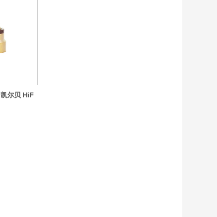
g凯尔贝 HiF