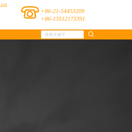
LISH
+86-21-54453209
+86-13512173391