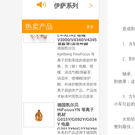
对照凯尔贝原装系列产
>
伊萨系列
品，具有高精度、长寿命
等特性
德国凯尔贝
>
热卖产品
FineFocus等离子耗
小池系列
更多
造成割
材 K2-XL/K5 电极
L4-XL/A2 喷嘴
V3000/V4340/V4345
1、火
屏蔽罩/涡流气帽
>
激光
系列
德国凯尔贝
Kjellberg FineFocus 等
2、割
离子切割系统的易损件替
换，含（银）电极、喷
嘴、涡流气帽/屏蔽罩、
轴承、
涡流环、喷嘴帽/保护
割效果；这
帽、外保护帽和水管的等
离子易损件产品。产品技
术标准对照凯尔贝原装
3、方
小车引起的
德国凯尔贝
HiFocusYN 等离子
耗材
G015Y/G092Y/G034
火焰切
Y 电极
整到最佳，
G2012YN/G2326YN/
本系列产品适用于德国凯
G2330YN/G2331YN