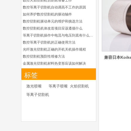
数控火焰切割机切割前准备工作
德国凯尔贝 HiFocus
数控等离子切割机自动调高不工作的原因
等离子耗材替代
G002Y/G003Y/G032
如何养护数控切割机的驱动轴件
Y/G034Y电极
数控切割机驱动单元的维护和挑选方法
G2331Y(K)/G2330Y(
K)/G2326Y(K)等喷嘴
数控切割机机体改造项目应该遵循什么
本系列产品适用于德国凯
等离子切割机操作中电流与电压到底有什么关系
尔贝Kjellberg激光等离子
电源HiFocus 等离子切割
数控等离子切割机的正确使用方法
系统的易损件替换，含
光纤激光切割机正确的开机关机操作规程
（银）电极、喷嘴、涡流
数控切割机预防性维修方法
兼容日本Koike
气帽/屏蔽罩、涡流环、
金属激光切割机材料热变形应该如何解决
喷嘴帽/保护帽、外保护
等离子切割枪为何有时会不起弧
帽和水管的等离子易损件
标签
产品。产
光纤激光切割机常用的切割辅助气体
光纤激光切割机辅助气体如何选择
日本小池super 400(
激光喷嘴
等离子喷嘴
火焰切割机
plus)替代等离子耗材
为什么数控等离子切割机切割斜度大
等离子切割机
031027/40016358电
金属激光切割机价格主要看下面几点因素
极
030078/030060/030
如何克服管材专用激光切割机的技术难点
061/40017233右旋
日本小池
如何衡量激光切割机的稳定性能是否良好
喷嘴
Super 400（Plus）等离
怎么解决光纤激光切割机加工时切不透的问题
子耗材替代含电极、喷
激光切割机价格受到哪些因素的影响
嘴、涡流环、内保护帽、