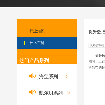
0558002516银头电
极 0558001885喷嘴
0004470029（2194
5）/21802屏蔽罩
ESAB伊萨PT600等离子
耗材替代含电极、喷嘴、
屏蔽罩、涡流环、涡流气
帽、喷嘴保护帽、屏蔽罩
行业知识
提升数
保护帽等的等离子易损件
产品。产品为精工制作，
技术百科
品质优良，高性能。
火焰切割机
凯尔贝SmartFocus
等离子耗材
提升数
F012/F005/F006/F0
热门产品系列
割时，上述
22/F024电极
F2008/F2012/F2014
所颁布的标
/F2017/F2227/F223
德国凯尔
0/F2231喷嘴
>
海宝系列
贝 SmartFocus 等离子耗
材含（银）电极、喷嘴、
涡流气帽/屏蔽罩、涡流
环、喷嘴帽/保护帽、外
>
凯尔贝系列
保护帽和水管的等离子易
损件产品。产品技术标准