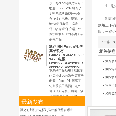
喷嘴
尔贝Kjellberg激光等离子
4、割
电源HiFocusYN 等离子
切割系统的易损件替换，
含（银）电极、喷嘴、涡
割炬即
流气帽/屏蔽罩、涡流
割炬上下确
环、喷嘴帽/保护帽、外
握，当然企
保护帽和水管的等离子易
损件产品
上一篇
金
凯尔贝HiFocusYL等
离子耗材
相关信息
G002YL/G032YL/G0
34YL电极
激光切
G2012YL/G2326YL/
G2330YL/G2331YL
数控等
本系列产品适用于德国凯
喷嘴
尔贝Kjellberg激光等离子
数控切
电源HiFocusYL 等离子
等离子
切割系统的易损件替换，
含（银）电极、喷嘴、涡
光纤激
流气帽/屏蔽罩、涡流
最新发布
环、喷嘴帽/保护帽、外
保护帽和水管的等离子易
激光切割机在电梯制造中的优势有哪些
损件产品