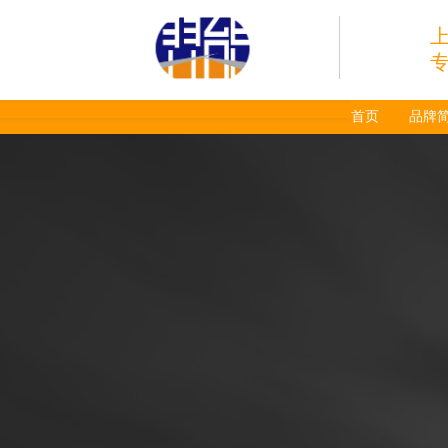
喷嘴
Super 400（Plus）等离
子耗材替代含电极、喷
嘴、涡流环、内保护帽、
外保护帽等离子易损件产
品。产品技术标准对照原
装系列产品，具有切割质
首页
品牌
量稳定，使用寿命长，切
割效果突出等特点
ESAB伊萨PT36等离
子耗
材/0558003914/055
8012000电极
0558006014/6020/6
023/6030/05581072
ESAB伊萨PT36等离子耗
2喷嘴
材替代含电极、喷嘴、屏
蔽罩、涡流环、涡流气
帽、喷嘴保护帽、屏蔽罩
保护帽等的等离子易损件
产品。产品为精工制作，
品质优良，高性能。
ESAB伊萨PT600等
离子耗材