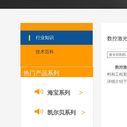
日本小池super 400(
plus)替代等离子耗材
031027/40016358电
极
030078/030060/030
061/40017233右旋
日本小池
喷嘴
Super 400（Plus）等离
行业知识
数控激
子耗材替代含电极、喷
嘴、涡流环、内保护帽、
外保护帽等离子易损件产
技术百科
激光切割机
品。产品技术标准对照原
装系列产品，具有切割质
数控激
量稳定，使用寿命长，切
热门产品系列
割效果突出等特点
料和工程塑
详细介绍下
ESAB伊萨PT36等离
子耗
材/0558003914/055
>
海宝系列
8012000电极
0558006014/6020/6
023/6030/05581072
ESAB伊萨PT36等离子耗
2喷嘴
>
凯尔贝系列
材替代含电极、喷嘴、屏
蔽罩、涡流环、涡流气
帽、喷嘴保护帽、屏蔽罩