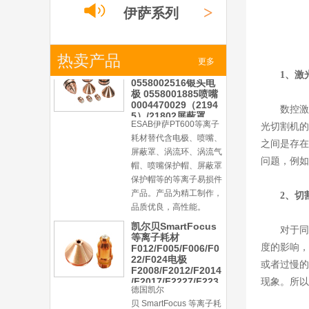
>
保护帽等的等离子易损件
伊萨系列
产品。产品为精工制作，
品质优良，高性能。
ESAB伊萨PT600等
>
热卖产品
小池系列
更多
离子耗材
1、激
0558002516银头电
极 0558001885喷嘴
0004470029（2194
>
激光
系列
数控激
5）/21802屏蔽罩
ESAB伊萨PT600等离子
光切割机的
耗材替代含电极、喷嘴、
之间是存在
屏蔽罩、涡流环、涡流气
帽、喷嘴保护帽、屏蔽罩
问题，例如
保护帽等的等离子易损件
产品。产品为精工制作，
2、切
品质优良，高性能。
凯尔贝SmartFocus
对于同
等离子耗材
F012/F005/F006/F0
度的影响，
22/F024电极
或者过慢的
F2008/F2012/F2014
/F2017/F2227/F223
现象。所以
德国凯尔
0/F2231喷嘴
贝 SmartFocus 等离子耗