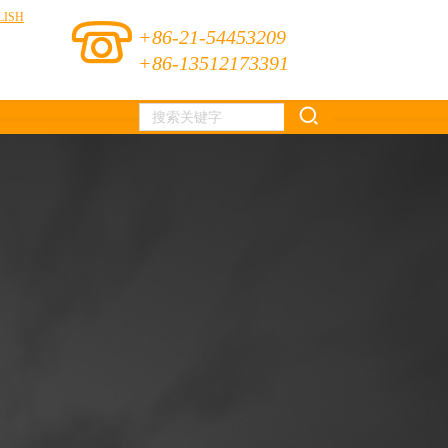
LISH
+86-21-54453209
+86-13512173391