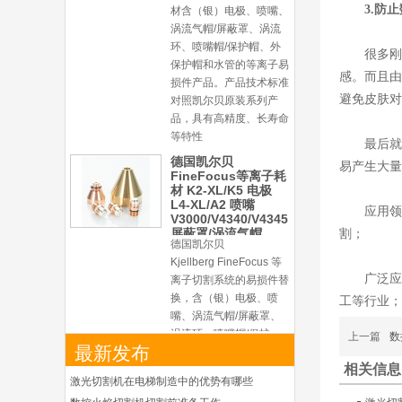
材含（银）电极、喷嘴、
3.防
涡流气帽/屏蔽罩、涡流
环、喷嘴帽/保护帽、外
很多刚
保护帽和水管的等离子易
损件产品。产品技术标准
感。而且由
对照凯尔贝原装系列产
避免皮肤对
品，具有高精度、长寿命
等特性
最后就
德国凯尔贝
易产生大量
FineFocus等离子耗
材 K2-XL/K5 电极
L4-XL/A2 喷嘴
应用领
V3000/V4340/V4345
屏蔽罩/涡流气帽
割；
德国凯尔贝
Kjellberg FineFocus 等
离子切割系统的易损件替
广泛应
换，含（银）电极、喷
工等行业；
嘴、涡流气帽/屏蔽罩、
涡流环、喷嘴帽/保护
上一篇
数
帽、外保护帽和水管的等
最新发布
离子易损件产品。产品技
相关信息
术标准对照凯尔贝原装
激光切割机在电梯制造中的优势有哪些