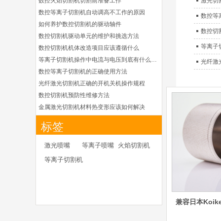
数控火焰切割机切割前准备工作
激光切
德国凯尔贝
HiFocusYN 等离子
数控等离子切割机自动调高不工作的原因
数控等
耗材
如何养护数控切割机的驱动轴件
G015Y/G092Y/G034
数控切
Y 电极
数控切割机驱动单元的维护和挑选方法
G2012YN/G2326YN/
等离子
本系列产品适用于德国凯
数控切割机机体改造项目应该遵循什么
G2330YN/G2331YN
喷嘴
尔贝Kjellberg激光等离子
等离子切割机操作中电流与电压到底有什么关系
光纤激
电源HiFocusYN 等离子
数控等离子切割机的正确使用方法
切割系统的易损件替换，
光纤激光切割机正确的开机关机操作规程
含（银）电极、喷嘴、涡
数控切割机预防性维修方法
流气帽/屏蔽罩、涡流
环、喷嘴帽/保护帽、外
金属激光切割机材料热变形应该如何解决
保护帽和水管的等离子易
等离子切割枪为何有时会不起弧
标签
损件产品
光纤激光切割机常用的切割辅助气体
凯尔贝HiFocusYL等
光纤激光切割机辅助气体如何选择
激光喷嘴
等离子喷嘴
火焰切割机
离子耗材
为什么数控等离子切割机切割斜度大
G002YL/G032YL/G0
等离子切割机
34YL电极
金属激光切割机价格主要看下面几点因素
G2012YL/G2326YL/
如何克服管材专用激光切割机的技术难点
G2330YL/G2331YL
本系列产品适用于德国凯
喷嘴
如何衡量激光切割机的稳定性能是否良好
尔贝Kjellberg激光等离子
兼容日本Koike
怎么解决光纤激光切割机加工时切不透的问题
电源HiFocusYL 等离子
激光切割机价格受到哪些因素的影响
切割系统的易损件替换，