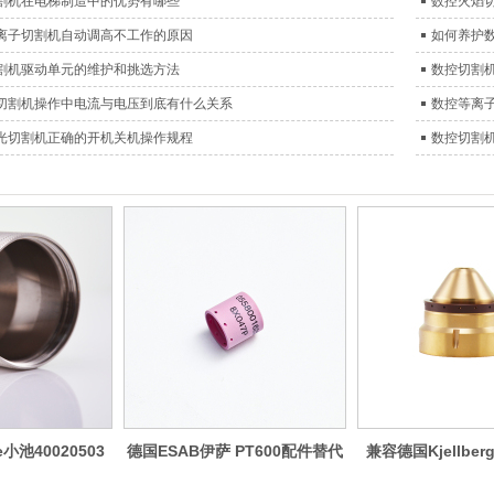
割机在电梯制造中的优势有哪些
数控火焰
离子切割机自动调高不工作的原因
如何养护
割机驱动单元的维护和挑选方法
数控切割
切割机操作中电流与电压到底有什么关系
数控等离
光切割机正确的开机关机操作规程
数控切割
小池40020503
德国ESAB伊萨 PT600配件替代
兼容德国Kjellber
0