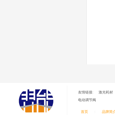
含（银）电极、喷嘴、涡
流气帽/屏蔽罩、涡流
环、喷嘴帽/保护帽、外
保护帽和水管的等离子易
损件产品
德国凯尔贝 HiFocus
等离子耗材替代
G002Y/G003Y/G032
Y/G034Y电极
G2331Y(K)/G2330Y(
K)/G2326Y(K)等喷嘴
本系列产品适用于德国凯
尔贝Kjellberg激光等离子
电源HiFocus 等离子切割
系统的易损件替换，含
（银）电极、喷嘴、涡流
气帽/屏蔽罩、涡流环、
喷嘴帽/保护帽、外保护
帽和水管的等离子易损件
友情链接:
激光耗材
产品。产
电动调节阀
日本小池super 400(
plus)替代等离子耗材
031027/40016358电
首页
品牌简
极