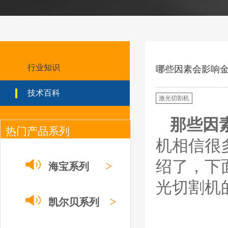
日本小池super 400(
plus)替代等离子耗材
031027/40016358电
极
030078/030060/030
061/40017233右旋
日本小池
喷嘴
Super 400（Plus）等离
行业知识
哪些因素会影响
子耗材替代含电极、喷
嘴、涡流环、内保护帽、
技术百科
外保护帽等离子易损件产
激光切割机
品。产品技术标准对照原
装系列产品，具有切割质
那些因
量稳定，使用寿命长，切
热门产品系列
割效果突出等特点
机相信很
ESAB伊萨PT36等离
子耗
绍了，下
>
海宝系列
材/0558003914/055
8012000电极
光切割机
0558006014/6020/6
023/6030/05581072
ESAB伊萨PT36等离子耗
>
2喷嘴
凯尔贝系列
材替代含电极、喷嘴、屏
蔽罩、涡流环、涡流气