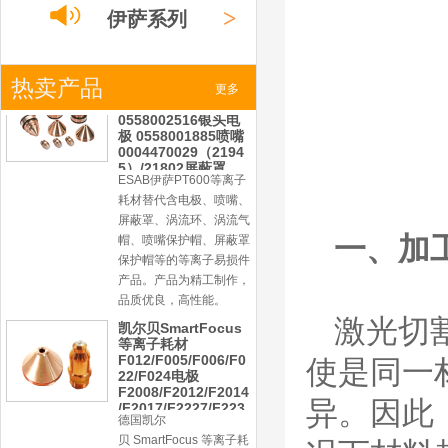
帽、喷嘴保护帽、屏蔽罩
>
伊萨系列
保护帽等的等离子易损件
产品。产品为精工制作，
品质优良，高性能。
>
热卖产品
小池系列
ESAB伊萨PT600等
更多
离子耗材
0558002516银头电
极 0558001885喷嘴
0004470029（2194
>
激光
系列
5）/21802屏蔽罩
ESAB伊萨PT600等离子
耗材替代含电极、喷嘴、
屏蔽罩、涡流环、涡流气
一、加
帽、喷嘴保护帽、屏蔽罩
保护帽等的等离子易损件
产品。产品为精工制作，
品质优良，高性能。
激光切
凯尔贝SmartFocus
等离子耗材
F012/F005/F006/F0
使是同一
22/F024电极
F2008/F2012/F2014
异。因此
/F2017/F2227/F223
德国凯尔
0/F2231喷嘴
贝 SmartFocus 等离子耗