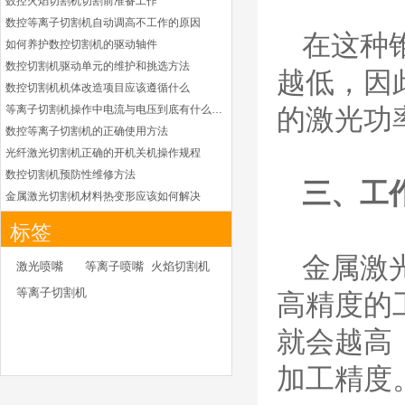
数控火焰切割机切割前准备工作
德国凯尔贝
数控等离子切割机自动调高不工作的原因
HiFocusYN 等离子
在这种
耗材
如何养护数控切割机的驱动轴件
G015Y/G092Y/G034
数控切割机驱动单元的维护和挑选方法
Y 电极
越低，因
G2012YN/G2326YN/
数控切割机机体改造项目应该遵循什么
本系列产品适用于德国凯
G2330YN/G2331YN
等离子切割机操作中电流与电压到底有什么关系
的激光功
喷嘴
尔贝Kjellberg激光等离子
电源HiFocusYN 等离子
数控等离子切割机的正确使用方法
切割系统的易损件替换，
光纤激光切割机正确的开机关机操作规程
含（银）电极、喷嘴、涡
数控切割机预防性维修方法
流气帽/屏蔽罩、涡流
三、工
金属激光切割机材料热变形应该如何解决
环、喷嘴帽/保护帽、外
等离子切割枪为何有时会不起弧
保护帽和水管的等离子易
标签
损件产品
光纤激光切割机常用的切割辅助气体
金属激
光纤激光切割机辅助气体如何选择
凯尔贝HiFocusYL等
激光喷嘴
等离子喷嘴
火焰切割机
离子耗材
为什么数控等离子切割机切割斜度大
等离子切割机
G002YL/G032YL/G0
高精度的
金属激光切割机价格主要看下面几点因素
34YL电极
G2012YL/G2326YL/
如何克服管材专用激光切割机的技术难点
就会越高
G2330YL/G2331YL
本系列产品适用于德国凯
如何衡量激光切割机的稳定性能是否良好
喷嘴
尔贝Kjellberg激光等离子
怎么解决光纤激光切割机加工时切不透的问题
加工精度
电源HiFocusYL 等离子
激光切割机价格受到哪些因素的影响
切割系统的易损件替换，