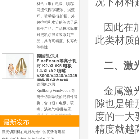
况下材料
材含（银）电极、喷嘴、
涡流气帽/屏蔽罩、涡流
环、喷嘴帽/保护帽、外
保护帽和水管的等离子易
因此在
损件产品。产品技术标准
对照凯尔贝原装系列产
此类材质
品，具有高精度、长寿命
等特性
德国凯尔贝
FineFocus等离子耗
二、激
材 K2-XL/K5 电极
L4-XL/A2 喷嘴
V3000/V4340/V4345
屏蔽罩/涡流气帽
德国凯尔贝
金属激
Kjellberg FineFocus 等
离子切割系统的易损件替
隙也是锥
换，含（银）电极、喷
嘴、涡流气帽/屏蔽罩、
度的一大
涡流环、喷嘴帽/保护
最新发布
帽、外保护帽和水管的等
精度就越
离子易损件产品。产品技
激光切割机在电梯制造中的优势有哪些
术标准对照凯尔贝原装