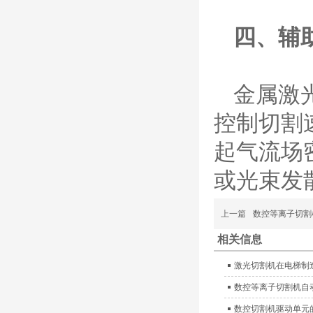
含（银）电极、喷嘴、涡
流气帽/屏蔽罩、涡流
四、辅
环、喷嘴帽/保护帽、外
保护帽和水管的等离子易
损件产品
德国凯尔贝 HiFocus
金属激
等离子耗材替代
G002Y/G003Y/G032
控制切割
Y/G034Y电极
G2331Y(K)/G2330Y(
K)/G2326Y(K)等喷嘴
起气流场
本系列产品适用于德国凯
尔贝Kjellberg激光等离子
或光束发
电源HiFocus 等离子切割
系统的易损件替换，含
（银）电极、喷嘴、涡流
上一篇
数控等离子切割
气帽/屏蔽罩、涡流环、
喷嘴帽/保护帽、外保护
相关信息
帽和水管的等离子易损件
产品。产
激光切割机在电梯制
日本小池super 400(
数控等离子切割机自
plus)替代等离子耗材
031027/40016358电
数控切割机驱动单元