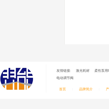
品质优良，高性能。
ESAB伊萨PT600等
离子耗材
0558002516银头电
极 0558001885喷嘴
0004470029（2194
5）/21802屏蔽罩
ESAB伊萨PT600等离子
耗材替代含电极、喷嘴、
屏蔽罩、涡流环、涡流气
帽、喷嘴保护帽、屏蔽罩
保护帽等的等离子易损件
产品。产品为精工制作，
品质优良，高性能。
凯尔贝SmartFocus
等离子耗材
友情链接:
激光耗材
柔性泵用
F012/F005/F006/F0
22/F024电极
电动调节阀
F2008/F2012/F2014
/F2017/F2227/F223
德国凯尔
0/F2231喷嘴
首页
品牌简介
贝 SmartFocus 等离子耗
材含（银）电极、喷嘴、
涡流气帽/屏蔽罩、涡流
环、喷嘴帽/保护帽、外