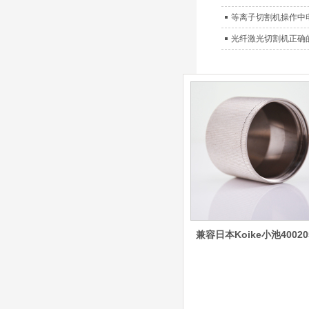
极
030078/030060/030
等离子切割机操作中
061/40017233右旋
日本小池
喷嘴
光纤激光切割机正确
Super 400（Plus）等离
子耗材替代含电极、喷
嘴、涡流环、内保护帽、
外保护帽等离子易损件产
品。产品技术标准对照原
装系列产品，具有切割质
量稳定，使用寿命长，切
割效果突出等特点
ESAB伊萨PT36等离
子耗
材/0558003914/055
8012000电极
0558006014/6020/6
023/6030/05581072
ESAB伊萨PT36等离子耗
2喷嘴
兼容日本Koike小池40020
材替代含电极、喷嘴、屏
蔽罩、涡流环、涡流气
帽、喷嘴保护帽、屏蔽罩
保护帽等的等离子易损件
产品。产品为精工制作，