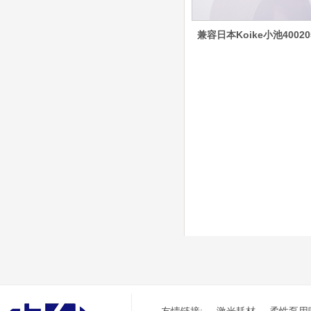
嘴、涡流气帽/屏蔽罩、
涡流环、喷嘴帽/保护
兼容日本Koike小池40020
帽、外保护帽和水管的等
离子易损件产品。产品技
术标准对照凯尔贝原装
德国凯尔贝
HiFocusYN 等离子
耗材
G015Y/G092Y/G034
Y 电极
G2012YN/G2326YN/
本系列产品适用于德国凯
G2330YN/G2331YN
喷嘴
尔贝Kjellberg激光等离子
电源HiFocusYN 等离子
切割系统的易损件替换，
含（银）电极、喷嘴、涡
流气帽/屏蔽罩、涡流
环、喷嘴帽/保护帽、外
保护帽和水管的等离子易
损件产品
凯尔贝HiFocusYL等
离子耗材
G002YL/G032YL/G0