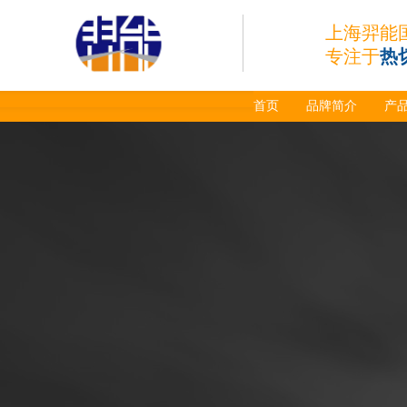
上海羿能
专注于
热
首页
品牌简介
产
日本小池super 400(
plus)替代等离子耗材
031027/40016358电
极
030078/030060/030
061/40017233右旋
日本小池
喷嘴
Super 400（Plus）等离
子耗材替代含电极、喷
嘴、涡流环、内保护帽、
外保护帽等离子易损件产
品。产品技术标准对照原
装系列产品，具有切割质
量稳定，使用寿命长，切
割效果突出等特点