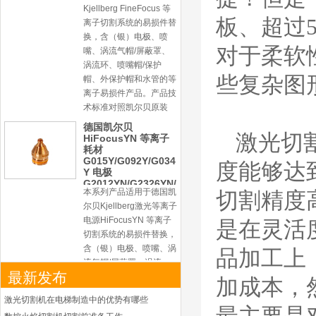
Kjellberg FineFocus 等
板、超过
离子切割系统的易损件替
换，含（银）电极、喷
对于柔软
嘴、涡流气帽/屏蔽罩、
涡流环、喷嘴帽/保护
些复杂图
帽、外保护帽和水管的等
离子易损件产品。产品技
术标准对照凯尔贝原装
德国凯尔贝
激光切
HiFocusYN 等离子
耗材
G015Y/G092Y/G034
度能够达到
Y 电极
G2012YN/G2326YN/
本系列产品适用于德国凯
切割精度
G2330YN/G2331YN
喷嘴
尔贝Kjellberg激光等离子
电源HiFocusYN 等离子
是在灵活
切割系统的易损件替换，
含（银）电极、喷嘴、涡
品加工上
流气帽/屏蔽罩、涡流
最新发布
环、喷嘴帽/保护帽、外
加成本，
保护帽和水管的等离子易
激光切割机在电梯制造中的优势有哪些
损件产品