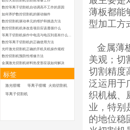
最主要是
数控火焰切割机切割前准备工作
凯尔贝HiFocusYL等
数控等离子切割机自动调高不工作的原因
离子耗材
薄板都能
G002YL/G032YL/G0
如何养护数控切割机的驱动轴件
34YL电极
型加工方
数控切割机驱动单元的维护和挑选方法
G2012YL/G2326YL/
G2330YL/G2331YL
数控切割机机体改造项目应该遵循什么
本系列产品适用于德国凯
喷嘴
等离子切割机操作中电流与电压到底有什么关系
尔贝Kjellberg激光等离子
电源HiFocusYL 等离子
数控等离子切割机的正确使用方法
金属薄
切割系统的易损件替换，
光纤激光切割机正确的开机关机操作规程
含（银）电极、喷嘴、涡
数控切割机预防性维修方法
美观；切
流气帽/屏蔽罩、涡流
金属激光切割机材料热变形应该如何解决
环、喷嘴帽/保护帽、外
切割精度
等离子切割枪为何有时会不起弧
保护帽和水管的等离子易
标签
损件产品
光纤激光切割机常用的切割辅助气体
泛运用于
光纤激光切割机辅助气体如何选择
德国凯尔贝 HiFocus
激光喷嘴
等离子喷嘴
火焰切割机
等离子耗材替代
为什么数控等离子切割机切割斜度大
织机械、
等离子切割机
G002Y/G003Y/G032
金属激光切割机价格主要看下面几点因素
Y/G034Y电极
G2331Y(K)/G2330Y(
业，特别
如何克服管材专用激光切割机的技术难点
K)/G2326Y(K)等喷嘴
本系列产品适用于德国凯
如何衡量激光切割机的稳定性能是否良好
的地位稳
尔贝Kjellberg激光等离子
怎么解决光纤激光切割机加工时切不透的问题
电源HiFocus 等离子切割
激光切割机价格受到哪些因素的影响
系统的易损件替换，含