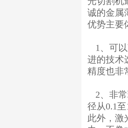
光切割机
（银）电极、喷嘴、涡流
诚的金属
气帽/屏蔽罩、涡流环、
喷嘴帽/保护帽、外保护
优势主要
帽和水管的等离子易损件
产品。产
日本小池super 400(
plus)替代等离子耗材
031027/40016358电
1、可
极
030078/030060/030
进的技术
061/40017233右旋
日本小池
喷嘴
Super 400（Plus）等离
精度也非
子耗材替代含电极、喷
嘴、涡流环、内保护帽、
外保护帽等离子易损件产
品。产品技术标准对照原
2、非
装系列产品，具有切割质
量稳定，使用寿命长，切
径从0.
割效果突出等特点
ESAB伊萨PT36等离
此外，激
子耗
材/0558003914/055