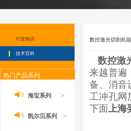
ESAB伊萨PT36等离
子耗
材/0558003914/055
8012000电极
0558006014/6020/6
023/6030/05581072
ESAB伊萨PT36等离子耗
2喷嘴
材替代含电极、喷嘴、屏
行业知识
数控激光切割机
蔽罩、涡流环、涡流气
帽、喷嘴保护帽、屏蔽罩
技术百科
保护帽等的等离子易损件
数控
激
产品。产品为精工制作，
品质优良，高性能。
来越普遍
热门产品系列
ESAB伊萨PT600等
离子耗材
备、消音
0558002516银头电
极 0558001885喷嘴
0004470029（2194
>
工冲孔网
海宝系列
5）/21802屏蔽罩
ESAB伊萨PT600等离子
下面
上海
耗材替代含电极、喷嘴、
屏蔽罩、涡流环、涡流气
>
凯尔贝系列
帽、喷嘴保护帽、屏蔽罩
保护帽等的等离子易损件