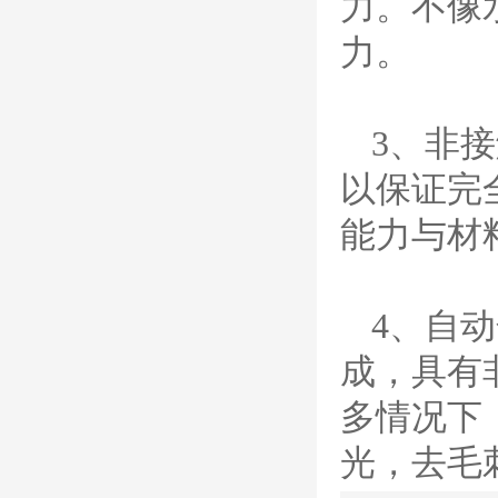
力。不像
8012000电极
0558006014/6020/6
023/6030/05581072
力。
ESAB伊萨PT36等离子耗
2喷嘴
材替代含电极、喷嘴、屏
蔽罩、涡流环、涡流气
帽、喷嘴保护帽、屏蔽罩
3、非
保护帽等的等离子易损件
产品。产品为精工制作，
以保证完
品质优良，高性能。
ESAB伊萨PT600等
能力与材
离子耗材
0558002516银头电
极 0558001885喷嘴
0004470029（2194
5）/21802屏蔽罩
4、自
ESAB伊萨PT600等离子
耗材替代含电极、喷嘴、
成，具有
屏蔽罩、涡流环、涡流气
帽、喷嘴保护帽、屏蔽罩
多情况下
保护帽等的等离子易损件
产品。产品为精工制作，
光，去毛
品质优良，高性能。
凯尔贝SmartFocus