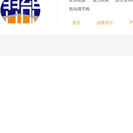
34YL电极
友情链接:
激光耗材
柔性泵用
G2012YL/G2326YL/
电动调节阀
G2330YL/G2331YL
本系列产品适用于德国凯
喷嘴
尔贝Kjellberg激光等离子
首页
品牌简介
电源HiFocusYL 等离子
切割系统的易损件替换，
含（银）电极、喷嘴、涡
流气帽/屏蔽罩、涡流
环、喷嘴帽/保护帽、外
保护帽和水管的等离子易
损件产品
德国凯尔贝 HiFocus
等离子耗材替代
G002Y/G003Y/G032
Y/G034Y电极
G2331Y(K)/G2330Y(
K)/G2326Y(K)等喷嘴
本系列产品适用于德国凯
尔贝Kjellberg激光等离子
电源HiFocus 等离子切割
系统的易损件替换，含
（银）电极、喷嘴、涡流
气帽/屏蔽罩、涡流环、
喷嘴帽/保护帽、外保护