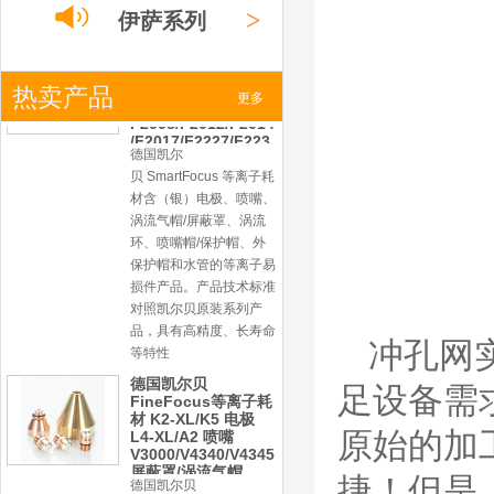
产品。产品为精工制作，
>
伊萨系列
品质优良，高性能。
凯尔贝SmartFocus
等离子耗材
F012/F005/F006/F0
>
热卖产品
小池系列
更多
22/F024电极
F2008/F2012/F2014
/F2017/F2227/F223
德国凯尔
0/F2231喷嘴
>
激光
系列
贝 SmartFocus 等离子耗
材含（银）电极、喷嘴、
涡流气帽/屏蔽罩、涡流
环、喷嘴帽/保护帽、外
保护帽和水管的等离子易
损件产品。产品技术标准
对照凯尔贝原装系列产
品，具有高精度、长寿命
冲孔网
等特性
德国凯尔贝
足设备需
FineFocus等离子耗
材 K2-XL/K5 电极
原始的加
L4-XL/A2 喷嘴
V3000/V4340/V4345
屏蔽罩/涡流气帽
捷！但是
德国凯尔贝