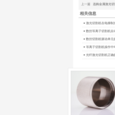
等离子耗材
上一篇
选购金属激光切
F012/F005/F006/F0
22/F024电极
F2008/F2012/F2014
相关信息
/F2017/F2227/F223
德国凯尔
0/F2231喷嘴
激光切割机在电梯制
贝 SmartFocus 等离子耗
材含（银）电极、喷嘴、
数控等离子切割机自
涡流气帽/屏蔽罩、涡流
数控切割机驱动单元
环、喷嘴帽/保护帽、外
保护帽和水管的等离子易
等离子切割机操作中
损件产品。产品技术标准
光纤激光切割机正确
对照凯尔贝原装系列产
品，具有高精度、长寿命
等特性
德国凯尔贝
FineFocus等离子耗
材 K2-XL/K5 电极
L4-XL/A2 喷嘴
V3000/V4340/V4345
屏蔽罩/涡流气帽
德国凯尔贝
Kjellberg FineFocus 等
离子切割系统的易损件替
换，含（银）电极、喷