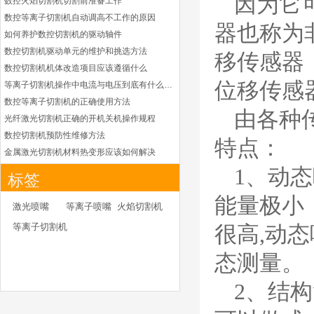
因为它
数控火焰切割机切割前准备工作
凯尔贝HiFocusYL等
数控等离子切割机自动调高不工作的原因
离子耗材
器也称为
G002YL/G032YL/G0
如何养护数控切割机的驱动轴件
34YL电极
数控切割机驱动单元的维护和挑选方法
G2012YL/G2326YL/
移传感器
G2330YL/G2331YL
数控切割机机体改造项目应该遵循什么
本系列产品适用于德国凯
喷嘴
位移传感
等离子切割机操作中电流与电压到底有什么关系
尔贝Kjellberg激光等离子
电源HiFocusYL 等离子
数控等离子切割机的正确使用方法
由各种
切割系统的易损件替换，
光纤激光切割机正确的开机关机操作规程
含（银）电极、喷嘴、涡
数控切割机预防性维修方法
特点：
流气帽/屏蔽罩、涡流
金属激光切割机材料热变形应该如何解决
环、喷嘴帽/保护帽、外
等离子切割枪为何有时会不起弧
1、动
保护帽和水管的等离子易
标签
损件产品
光纤激光切割机常用的切割辅助气体
能量极小
光纤激光切割机辅助气体如何选择
德国凯尔贝 HiFocus
激光喷嘴
等离子喷嘴
火焰切割机
等离子耗材替代
为什么数控等离子切割机切割斜度大
等离子切割机
G002Y/G003Y/G032
很高,动
金属激光切割机价格主要看下面几点因素
Y/G034Y电极
G2331Y(K)/G2330Y(
如何克服管材专用激光切割机的技术难点
态测量。
K)/G2326Y(K)等喷嘴
本系列产品适用于德国凯
如何衡量激光切割机的稳定性能是否良好
尔贝Kjellberg激光等离子
2、结
怎么解决光纤激光切割机加工时切不透的问题
电源HiFocus 等离子切割
激光切割机价格受到哪些因素的影响
系统的易损件替换，含