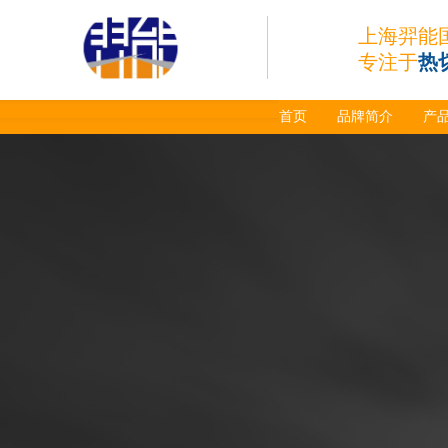
上海羿能
专注于
热
首页
品牌简介
产
日本小池super 400(
plus)替代等离子耗材
031027/40016358电
极
030078/030060/030
061/40017233右旋
日本小池
喷嘴
Super 400（Plus）等离
子耗材替代含电极、喷
嘴、涡流环、内保护帽、
外保护帽等离子易损件产
品。产品技术标准对照原
装系列产品，具有切割质
量稳定，使用寿命长，切
割效果突出等特点