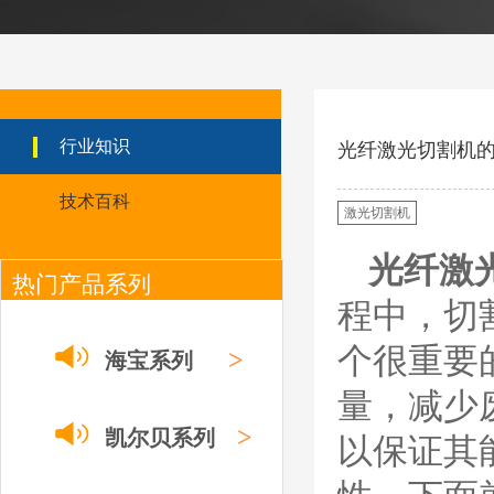
ESAB伊萨PT36等离
子耗
材/0558003914/055
8012000电极
0558006014/6020/6
023/6030/05581072
ESAB伊萨PT36等离子耗
2喷嘴
材替代含电极、喷嘴、屏
行业知识
光纤激光切割机
蔽罩、涡流环、涡流气
帽、喷嘴保护帽、屏蔽罩
技术百科
保护帽等的等离子易损件
激光切割机
产品。产品为精工制作，
品质优良，高性能。
光纤激
热门产品系列
ESAB伊萨PT600等
离子耗材
程中，切
0558002516银头电
极 0558001885喷嘴
个很重要
0004470029（2194
>
海宝系列
5）/21802屏蔽罩
ESAB伊萨PT600等离子
量，减少
耗材替代含电极、喷嘴、
屏蔽罩、涡流环、涡流气
>
凯尔贝系列
以保证其
帽、喷嘴保护帽、屏蔽罩
保护帽等的等离子易损件