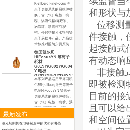
续监督当
Kjellberg FineFocus 等
离子切割系统的易损件替
和形状与
换，含（银）电极、喷
嘴、涡流气帽/屏蔽罩、
位移测
涡流环、喷嘴帽/保护
帽、外保护帽和水管的等
件接触，
离子易损件产品。产品技
术标准对照凯尔贝原装
起接触式
德国凯尔贝
HiFocusYN 等离子
有动态响
耗材
G015Y/G092Y/G034
非接触
Y 电极
G2012YN/G2326YN/
本系列产品适用于德国凯
G2330YN/G2331YN
即被检测
喷嘴
尔贝Kjellberg激光等离子
电源HiFocusYN 等离子
目前的接
切割系统的易损件替换，
含（银）电极、喷嘴、涡
且可以给
流气帽/屏蔽罩、涡流
最新发布
环、喷嘴帽/保护帽、外
和空间位
保护帽和水管的等离子易
激光切割机在电梯制造中的优势有哪些
损件产品