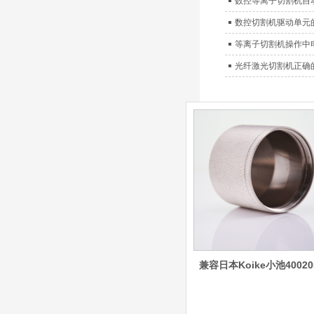
数控等离子切割机自
8012000电极
0558006014/6020/6
数控切割机驱动单元
023/6030/05581072
ESAB伊萨PT36等离子耗
2喷嘴
等离子切割机操作中
材替代含电极、喷嘴、屏
蔽罩、涡流环、涡流气
光纤激光切割机正确
帽、喷嘴保护帽、屏蔽罩
保护帽等的等离子易损件
产品。产品为精工制作，
品质优良，高性能。
ESAB伊萨PT600等
离子耗材
0558002516银头电
极 0558001885喷嘴
0004470029（2194
5）/21802屏蔽罩
ESAB伊萨PT600等离子
耗材替代含电极、喷嘴、
屏蔽罩、涡流环、涡流气
帽、喷嘴保护帽、屏蔽罩
保护帽等的等离子易损件
兼容日本Koike小池40020
产品。产品为精工制作，
品质优良，高性能。
凯尔贝SmartFocus