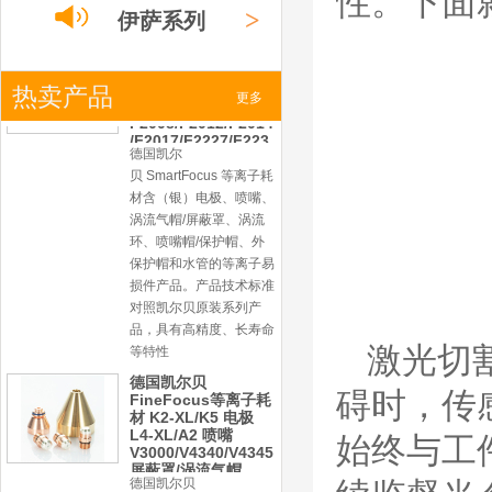
性。下面
产品。产品为精工制作，
>
伊萨系列
品质优良，高性能。
凯尔贝SmartFocus
等离子耗材
F012/F005/F006/F0
>
热卖产品
小池系列
更多
22/F024电极
F2008/F2012/F2014
/F2017/F2227/F223
德国凯尔
0/F2231喷嘴
>
激光
系列
贝 SmartFocus 等离子耗
材含（银）电极、喷嘴、
涡流气帽/屏蔽罩、涡流
环、喷嘴帽/保护帽、外
保护帽和水管的等离子易
损件产品。产品技术标准
对照凯尔贝原装系列产
品，具有高精度、长寿命
激光切
等特性
德国凯尔贝
碍时，传
FineFocus等离子耗
材 K2-XL/K5 电极
L4-XL/A2 喷嘴
始终与工
V3000/V4340/V4345
屏蔽罩/涡流气帽
德国凯尔贝