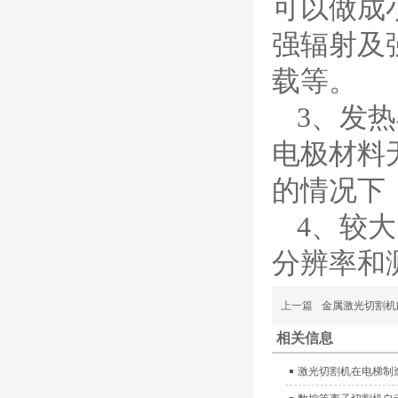
可以做成
（银）电极、喷嘴、涡流
气帽/屏蔽罩、涡流环、
强辐射及
喷嘴帽/保护帽、外保护
帽和水管的等离子易损件
载等。
产品。产
3、发
日本小池super 400(
plus)替代等离子耗材
031027/40016358电
电极材料
极
030078/030060/030
061/40017233右旋
的情况下
日本小池
喷嘴
Super 400（Plus）等离
4、较
子耗材替代含电极、喷
嘴、涡流环、内保护帽、
分辨率和
外保护帽等离子易损件产
品。产品技术标准对照原
装系列产品，具有切割质
上一篇
金属激光切割机
量稳定，使用寿命长，切
割效果突出等特点
相关信息
ESAB伊萨PT36等离
激光切割机在电梯制
子耗
材/0558003914/055