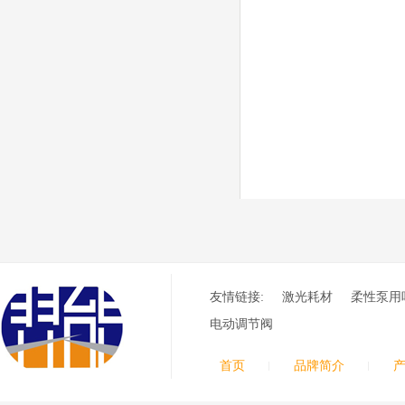
等离子耗材
F012/F005/F006/F0
22/F024电极
F2008/F2012/F2014
/F2017/F2227/F223
德国凯尔
0/F2231喷嘴
贝 SmartFocus 等离子耗
材含（银）电极、喷嘴、
涡流气帽/屏蔽罩、涡流
环、喷嘴帽/保护帽、外
保护帽和水管的等离子易
损件产品。产品技术标准
对照凯尔贝原装系列产
品，具有高精度、长寿命
等特性
德国凯尔贝
FineFocus等离子耗
材 K2-XL/K5 电极
友情链接:
激光耗材
柔性泵用
L4-XL/A2 喷嘴
V3000/V4340/V4345
电动调节阀
屏蔽罩/涡流气帽
德国凯尔贝
Kjellberg FineFocus 等
首页
品牌简介
离子切割系统的易损件替
换，含（银）电极、喷