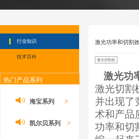
ESAB伊萨PT36等离
子耗
材/0558003914/055
8012000电极
0558006014/6020/6
023/6030/05581072
ESAB伊萨PT36等离子耗
2喷嘴
材替代含电极、喷嘴、屏
行业知识
激光功率和切割
蔽罩、涡流环、涡流气
帽、喷嘴保护帽、屏蔽罩
技术百科
保护帽等的等离子易损件
激光切割机
产品。产品为精工制作，
品质优良，高性能。
激光功
热门产品系列
ESAB伊萨PT600等
离子耗材
激光切割
0558002516银头电
极 0558001885喷嘴
并出现了
0004470029（2194
>
海宝系列
5）/21802屏蔽罩
ESAB伊萨PT600等离子
术和产品
耗材替代含电极、喷嘴、
屏蔽罩、涡流环、涡流气
>
凯尔贝系列
功率和切
帽、喷嘴保护帽、屏蔽罩
保护帽等的等离子易损件