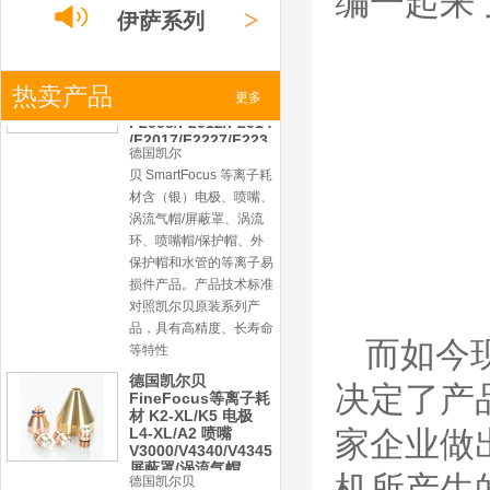
编一起来
产品。产品为精工制作，
>
伊萨系列
品质优良，高性能。
凯尔贝SmartFocus
等离子耗材
F012/F005/F006/F0
>
热卖产品
小池系列
更多
22/F024电极
F2008/F2012/F2014
/F2017/F2227/F223
德国凯尔
0/F2231喷嘴
>
激光
系列
贝 SmartFocus 等离子耗
材含（银）电极、喷嘴、
涡流气帽/屏蔽罩、涡流
环、喷嘴帽/保护帽、外
保护帽和水管的等离子易
损件产品。产品技术标准
对照凯尔贝原装系列产
品，具有高精度、长寿命
而如今
等特性
德国凯尔贝
决定了产
FineFocus等离子耗
材 K2-XL/K5 电极
L4-XL/A2 喷嘴
家企业做
V3000/V4340/V4345
屏蔽罩/涡流气帽
机所产生
德国凯尔贝