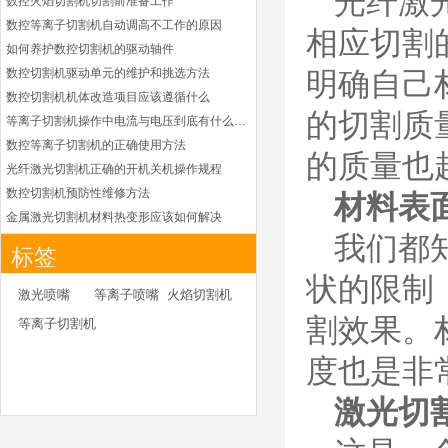
光纤激
数控火焰切割机切割前准备工作
凯尔贝HiFocusYL等
数控等离子切割机自动调高不工作的原因
离子耗材
相应切割
G002YL/G032YL/G0
如何养护数控切割机的驱动轴件
34YL电极
数控切割机驱动单元的维护和挑选方法
明确自己
G2012YL/G2326YL/
G2330YL/G2331YL
数控切割机机体改造项目应该遵循什么
本系列产品适用于德国凯
喷嘴
的切割质
等离子切割机操作中电流与电压到底有什么关系
尔贝Kjellberg激光等离子
电源HiFocusYL 等离子
数控等离子切割机的正确使用方法
的质量也
切割系统的易损件替换，
光纤激光切割机正确的开机关机操作规程
含（银）电极、喷嘴、涡
数控切割机预防性维修方法
材料表
流气帽/屏蔽罩、涡流
金属激光切割机材料热变形应该如何解决
环、喷嘴帽/保护帽、外
我们都
等离子切割枪为何有时会不起弧
保护帽和水管的等离子易
标签
损件产品
光纤激光切割机常用的切割辅助气体
状的限制
光纤激光切割机辅助气体如何选择
德国凯尔贝 HiFocus
激光喷嘴
等离子喷嘴
火焰切割机
等离子耗材替代
为什么数控等离子切割机切割斜度大
割效果。
等离子切割机
G002Y/G003Y/G032
金属激光切割机价格主要看下面几点因素
Y/G034Y电极
G2331Y(K)/G2330Y(
如何克服管材专用激光切割机的技术难点
度也是非
K)/G2326Y(K)等喷嘴
本系列产品适用于德国凯
如何衡量激光切割机的稳定性能是否良好
激光切
尔贝Kjellberg激光等离子
怎么解决光纤激光切割机加工时切不透的问题
电源HiFocus 等离子切割
激光切割机价格受到哪些因素的影响
系统的易损件替换，含