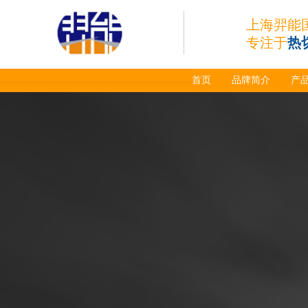
上海羿能
专注于
热
首页
品牌简介
产
日本小池super 400(
plus)替代等离子耗材
031027/40016358电
极
030078/030060/030
061/40017233右旋
日本小池
喷嘴
Super 400（Plus）等离
子耗材替代含电极、喷
嘴、涡流环、内保护帽、
外保护帽等离子易损件产
品。产品技术标准对照原
装系列产品，具有切割质
量稳定，使用寿命长，切
割效果突出等特点