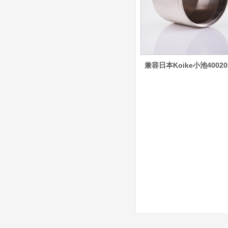
8012000电极
0558006014/6020/6
023/6030/05581072
ESAB伊萨PT36等离子耗
2喷嘴
材替代含电极、喷嘴、屏
蔽罩、涡流环、涡流气
帽、喷嘴保护帽、屏蔽罩
兼容日本Koike小池40020
保护帽等的等离子易损件
产品。产品为精工制作，
品质优良，高性能。
ESAB伊萨PT600等
离子耗材
0558002516银头电
极 0558001885喷嘴
0004470029（2194
5）/21802屏蔽罩
ESAB伊萨PT600等离子
耗材替代含电极、喷嘴、
屏蔽罩、涡流环、涡流气
帽、喷嘴保护帽、屏蔽罩
保护帽等的等离子易损件
产品。产品为精工制作，
品质优良，高性能。
凯尔贝SmartFocus