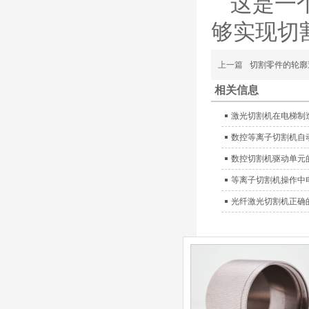
这是一
（银）电极、喷嘴、涡流
气帽/屏蔽罩、涡流环、
够实现切
喷嘴帽/保护帽、外保护
帽和水管的等离子易损件
上一篇
切割零件的轮廓
产品。产
日本小池super 400(
相关信息
plus)替代等离子耗材
031027/40016358电
激光切割机在电梯制
极
030078/030060/030
数控等离子切割机自
061/40017233右旋
日本小池
喷嘴
数控切割机驱动单元
Super 400（Plus）等离
子耗材替代含电极、喷
等离子切割机操作中
嘴、涡流环、内保护帽、
光纤激光切割机正确
外保护帽等离子易损件产
品。产品技术标准对照原
装系列产品，具有切割质
量稳定，使用寿命长，切
割效果突出等特点
ESAB伊萨PT36等离
子耗
材/0558003914/055