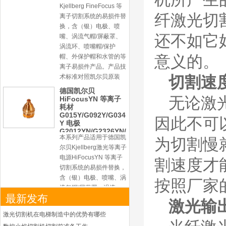
Kjellberg FineFocus 等
纤激光切
离子切割系统的易损件替
换，含（银）电极、喷
还不如它
嘴、涡流气帽/屏蔽罩、
涡流环、喷嘴帽/保护
帽、外保护帽和水管的等
意义的。
离子易损件产品。产品技
术标准对照凯尔贝原装
切割速
德国凯尔贝
无论激
HiFocusYN 等离子
耗材
G015Y/G092Y/G034
因此不可
Y 电极
G2012YN/G2326YN/
本系列产品适用于德国凯
G2330YN/G2331YN
为切割慢
喷嘴
尔贝Kjellberg激光等离子
电源HiFocusYN 等离子
割速度才
切割系统的易损件替换，
含（银）电极、喷嘴、涡
按照厂家
流气帽/屏蔽罩、涡流
最新发布
环、喷嘴帽/保护帽、外
激光输
保护帽和水管的等离子易
激光切割机在电梯制造中的优势有哪些
损件产品