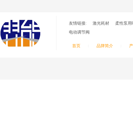
等离子耗材
F012/F005/F006/F0
22/F024电极
F2008/F2012/F2014
/F2017/F2227/F223
友情链接:
激光耗材
柔性泵用
德国凯尔
0/F2231喷嘴
贝 SmartFocus 等离子耗
电动调节阀
材含（银）电极、喷嘴、
涡流气帽/屏蔽罩、涡流
首页
品牌简介
环、喷嘴帽/保护帽、外
保护帽和水管的等离子易
损件产品。产品技术标准
对照凯尔贝原装系列产
品，具有高精度、长寿命
等特性
德国凯尔贝
FineFocus等离子耗
材 K2-XL/K5 电极
L4-XL/A2 喷嘴
V3000/V4340/V4345
屏蔽罩/涡流气帽
德国凯尔贝
Kjellberg FineFocus 等
离子切割系统的易损件替
换，含（银）电极、喷