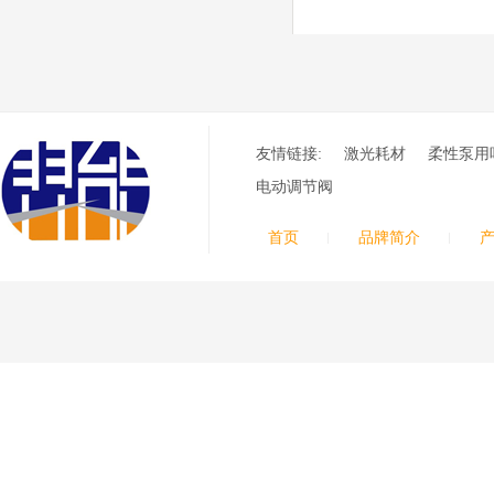
8012000电极
0558006014/6020/6
023/6030/05581072
ESAB伊萨PT36等离子耗
2喷嘴
材替代含电极、喷嘴、屏
蔽罩、涡流环、涡流气
帽、喷嘴保护帽、屏蔽罩
保护帽等的等离子易损件
友情链接:
激光耗材
柔性泵用
产品。产品为精工制作，
品质优良，高性能。
电动调节阀
ESAB伊萨PT600等
离子耗材
首页
品牌简介
0558002516银头电
极 0558001885喷嘴
0004470029（2194
5）/21802屏蔽罩
ESAB伊萨PT600等离子
耗材替代含电极、喷嘴、
屏蔽罩、涡流环、涡流气
帽、喷嘴保护帽、屏蔽罩
保护帽等的等离子易损件
产品。产品为精工制作，
品质优良，高性能。
凯尔贝SmartFocus