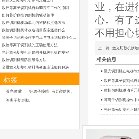
数控火焰切割机切割前准备工作
凯尔贝HiFocusYL等
业，在进
数控等离子切割机自动调高不工作的原因
离子耗材
G002YL/G032YL/G0
如何养护数控切割机的驱动轴件
心。有了
34YL电极
数控切割机驱动单元的维护和挑选方法
G2012YL/G2326YL/
G2330YL/G2331YL
不用担心
数控切割机机体改造项目应该遵循什么
本系列产品适用于德国凯
喷嘴
等离子切割机操作中电流与电压到底有什么关系
尔贝Kjellberg激光等离子
电源HiFocusYL 等离子
数控等离子切割机的正确使用方法
上一篇
激光切割机接地
切割系统的易损件替换，
光纤激光切割机正确的开机关机操作规程
含（银）电极、喷嘴、涡
相关信息
数控切割机预防性维修方法
流气帽/屏蔽罩、涡流
金属激光切割机材料热变形应该如何解决
环、喷嘴帽/保护帽、外
激光切割机在电梯制
等离子切割枪为何有时会不起弧
保护帽和水管的等离子易
标签
数控等离子切割机自
损件产品
光纤激光切割机常用的切割辅助气体
光纤激光切割机辅助气体如何选择
德国凯尔贝 HiFocus
数控切割机驱动单元
激光喷嘴
等离子喷嘴
火焰切割机
等离子耗材替代
为什么数控等离子切割机切割斜度大
等离子切割机操作中
等离子切割机
G002Y/G003Y/G032
金属激光切割机价格主要看下面几点因素
Y/G034Y电极
光纤激光切割机正确
G2331Y(K)/G2330Y(
如何克服管材专用激光切割机的技术难点
K)/G2326Y(K)等喷嘴
本系列产品适用于德国凯
如何衡量激光切割机的稳定性能是否良好
尔贝Kjellberg激光等离子
怎么解决光纤激光切割机加工时切不透的问题
电源HiFocus 等离子切割
激光切割机价格受到哪些因素的影响
系统的易损件替换，含