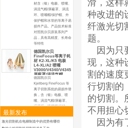
滑，这样
Kjellberg FineFocus 等
离子切割系统的易损件替
种改进的
换，含（银）电极、喷
嘴、涡流气帽/屏蔽罩、
纤激光切
涡流环、喷嘴帽/保护
帽、外保护帽和水管的等
题。
离子易损件产品。产品技
术标准对照凯尔贝原装
因为只
德国凯尔贝
HiFocusYN 等离子
现，这种
耗材
G015Y/G092Y/G034
Y 电极
割的速度
G2012YN/G2326YN/
本系列产品适用于德国凯
G2330YN/G2331YN
喷嘴
尔贝Kjellberg激光等离子
行切割的
电源HiFocusYN 等离子
切割系统的易损件替换，
的切割。
含（银）电极、喷嘴、涡
流气帽/屏蔽罩、涡流
不用担心
最新发布
环、喷嘴帽/保护帽、外
保护帽和水管的等离子易
因为有
激光切割机在电梯制造中的优势有哪些
损件产品