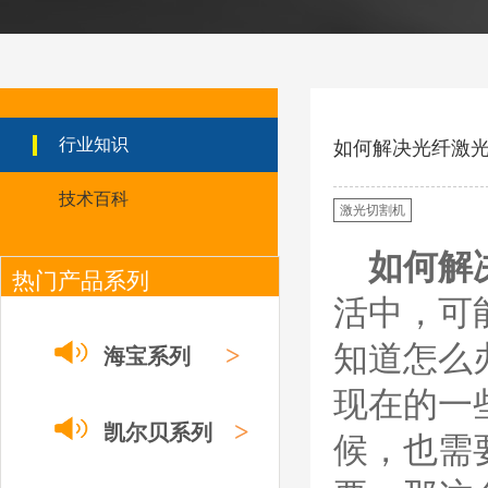
ESAB伊萨PT36等离
子耗
材/0558003914/055
8012000电极
0558006014/6020/6
023/6030/05581072
ESAB伊萨PT36等离子耗
2喷嘴
材替代含电极、喷嘴、屏
行业知识
如何解决光纤激
蔽罩、涡流环、涡流气
帽、喷嘴保护帽、屏蔽罩
技术百科
保护帽等的等离子易损件
激光切割机
产品。产品为精工制作，
品质优良，高性能。
如何解
热门产品系列
ESAB伊萨PT600等
离子耗材
活中，可
0558002516银头电
极 0558001885喷嘴
0004470029（2194
知道怎么
>
海宝系列
5）/21802屏蔽罩
ESAB伊萨PT600等离子
现在的一
耗材替代含电极、喷嘴、
屏蔽罩、涡流环、涡流气
>
凯尔贝系列
候，也需
帽、喷嘴保护帽、屏蔽罩
保护帽等的等离子易损件