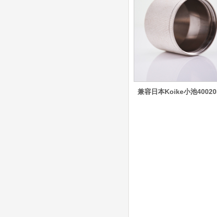
（银）电极、喷嘴、涡流
气帽/屏蔽罩、涡流环、
喷嘴帽/保护帽、外保护
帽和水管的等离子易损件
产品。产
日本小池super 400(
plus)替代等离子耗材
031027/40016358电
极
030078/030060/030
兼容日本Koike小池40020
061/40017233右旋
日本小池
喷嘴
Super 400（Plus）等离
子耗材替代含电极、喷
嘴、涡流环、内保护帽、
外保护帽等离子易损件产
品。产品技术标准对照原
装系列产品，具有切割质
量稳定，使用寿命长，切
割效果突出等特点
ESAB伊萨PT36等离
子耗
材/0558003914/055