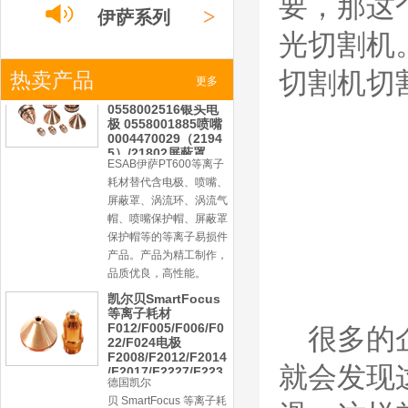
要，那这
产品。产品为精工制作，
>
伊萨系列
品质优良，高性能。
光切割机
凯尔贝SmartFocus
等离子耗材
F012/F005/F006/F0
切割机切
>
热卖产品
小池系列
更多
22/F024电极
F2008/F2012/F2014
/F2017/F2227/F223
德国凯尔
0/F2231喷嘴
>
激光
系列
贝 SmartFocus 等离子耗
材含（银）电极、喷嘴、
涡流气帽/屏蔽罩、涡流
环、喷嘴帽/保护帽、外
保护帽和水管的等离子易
损件产品。产品技术标准
对照凯尔贝原装系列产
品，具有高精度、长寿命
等特性
德国凯尔贝
很多的
FineFocus等离子耗
材 K2-XL/K5 电极
L4-XL/A2 喷嘴
就会发现
V3000/V4340/V4345
屏蔽罩/涡流气帽
德国凯尔贝