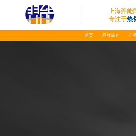
上海羿能
专注于
热
首页
品牌简介
产
日本小池super 400(
plus)替代等离子耗材
031027/40016358电
极
030078/030060/030
061/40017233右旋
日本小池
喷嘴
Super 400（Plus）等离
子耗材替代含电极、喷
嘴、涡流环、内保护帽、
外保护帽等离子易损件产
品。产品技术标准对照原
装系列产品，具有切割质
量稳定，使用寿命长，切
割效果突出等特点