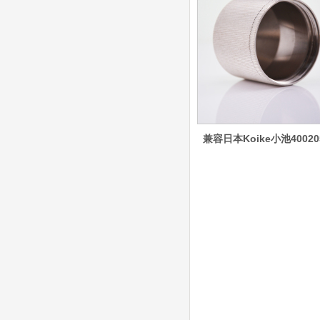
含（银）电极、喷嘴、涡
流气帽/屏蔽罩、涡流
环、喷嘴帽/保护帽、外
保护帽和水管的等离子易
损件产品
德国凯尔贝 HiFocus
等离子耗材替代
G002Y/G003Y/G032
Y/G034Y电极
G2331Y(K)/G2330Y(
兼容日本Koike小池40020
K)/G2326Y(K)等喷嘴
本系列产品适用于德国凯
尔贝Kjellberg激光等离子
电源HiFocus 等离子切割
系统的易损件替换，含
（银）电极、喷嘴、涡流
气帽/屏蔽罩、涡流环、
喷嘴帽/保护帽、外保护
帽和水管的等离子易损件
产品。产
日本小池super 400(
plus)替代等离子耗材
031027/40016358电