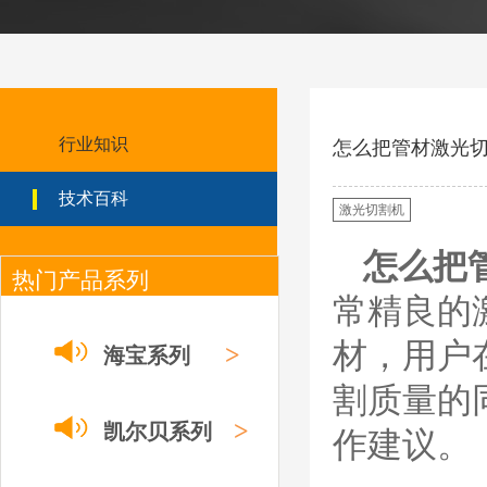
日本小池super 400(
plus)替代等离子耗材
031027/40016358电
极
030078/030060/030
061/40017233右旋
日本小池
喷嘴
Super 400（Plus）等离
行业知识
怎么把管材激光
子耗材替代含电极、喷
嘴、涡流环、内保护帽、
技术百科
外保护帽等离子易损件产
激光切割机
品。产品技术标准对照原
装系列产品，具有切割质
怎么把
量稳定，使用寿命长，切
热门产品系列
割效果突出等特点
常精良的
ESAB伊萨PT36等离
子耗
材，用户
>
海宝系列
材/0558003914/055
8012000电极
割质量的
0558006014/6020/6
023/6030/05581072
ESAB伊萨PT36等离子耗
>
2喷嘴
凯尔贝系列
作建议。
材替代含电极、喷嘴、屏
蔽罩、涡流环、涡流气