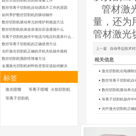
数控火焰切割机切割前准备工作
德国凯尔贝
管材
激
数控等离子切割机自动调高不工作的原因
HiFocusYN 等离子
耗材
如何养护数控切割机的驱动轴件
G015Y/G092Y/G034
量，还为
数控切割机驱动单元的维护和挑选方法
Y 电极
G2012YN/G2326YN/
数控切割机机体改造项目应该遵循什么
管材激光
本系列产品适用于德国凯
G2330YN/G2331YN
等离子切割机操作中电流与电压到底有什么关系
喷嘴
尔贝Kjellberg激光等离子
电源HiFocusYN 等离子
数控等离子切割机的正确使用方法
上一篇
自动寻边技术对
切割系统的易损件替换，
光纤激光切割机正确的开机关机操作规程
含（银）电极、喷嘴、涡
数控切割机预防性维修方法
相关信息
流气帽/屏蔽罩、涡流
金属激光切割机材料热变形应该如何解决
环、喷嘴帽/保护帽、外
激光切割机在电梯制
等离子切割枪为何有时会不起弧
保护帽和水管的等离子易
标签
损件产品
光纤激光切割机常用的切割辅助气体
数控等离子切割机自
光纤激光切割机辅助气体如何选择
凯尔贝HiFocusYL等
激光喷嘴
等离子喷嘴
火焰切割机
数控切割机驱动单元
离子耗材
为什么数控等离子切割机切割斜度大
等离子切割机
G002YL/G032YL/G0
等离子切割机操作中
金属激光切割机价格主要看下面几点因素
34YL电极
G2012YL/G2326YL/
光纤激光切割机正确
如何克服管材专用激光切割机的技术难点
G2330YL/G2331YL
本系列产品适用于德国凯
如何衡量激光切割机的稳定性能是否良好
喷嘴
尔贝Kjellberg激光等离子
怎么解决光纤激光切割机加工时切不透的问题
电源HiFocusYL 等离子
激光切割机价格受到哪些因素的影响
切割系统的易损件替换，