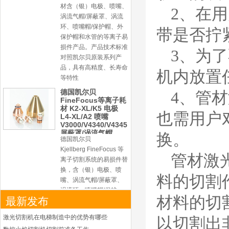
材含（银）电极、喷嘴、
2、在
涡流气帽/屏蔽罩、涡流
环、喷嘴帽/保护帽、外
带是否拧
保护帽和水管的等离子易
损件产品。产品技术标准
3、为
对照凯尔贝原装系列产
品，具有高精度、长寿命
机内放置
等特性
德国凯尔贝
4、管
FineFocus等离子耗
材 K2-XL/K5 电极
也需用户
L4-XL/A2 喷嘴
V3000/V4340/V4345
屏蔽罩/涡流气帽
换。
德国凯尔贝
Kjellberg FineFocus 等
管材
激
离子切割系统的易损件替
换，含（银）电极、喷
料的切割
嘴、涡流气帽/屏蔽罩、
涡流环、喷嘴帽/保护
材料的切
最新发布
帽、外保护帽和水管的等
离子易损件产品。产品技
激光切割机在电梯制造中的优势有哪些
以切割出
术标准对照凯尔贝原装