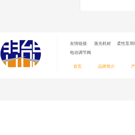
极
030078/030060/030
061/40017233右旋
日本小池
喷嘴
Super 400（Plus）等离
子耗材替代含电极、喷
嘴、涡流环、内保护帽、
外保护帽等离子易损件产
友情链接:
激光耗材
柔性泵用
品。产品技术标准对照原
装系列产品，具有切割质
电动调节阀
量稳定，使用寿命长，切
割效果突出等特点
首页
品牌简介
ESAB伊萨PT36等离
子耗
材/0558003914/055
8012000电极
0558006014/6020/6
023/6030/05581072
ESAB伊萨PT36等离子耗
2喷嘴
材替代含电极、喷嘴、屏
蔽罩、涡流环、涡流气
帽、喷嘴保护帽、屏蔽罩
保护帽等的等离子易损件
产品。产品为精工制作，