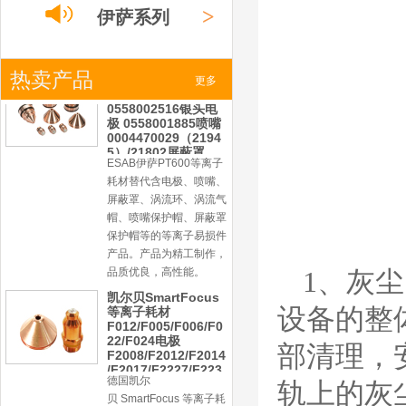
帽、喷嘴保护帽、屏蔽罩
>
伊萨系列
保护帽等的等离子易损件
产品。产品为精工制作，
品质优良，高性能。
>
热卖产品
小池系列
ESAB伊萨PT600等
更多
离子耗材
0558002516银头电
极 0558001885喷嘴
0004470029（2194
>
激光
系列
5）/21802屏蔽罩
ESAB伊萨PT600等离子
耗材替代含电极、喷嘴、
屏蔽罩、涡流环、涡流气
帽、喷嘴保护帽、屏蔽罩
保护帽等的等离子易损件
产品。产品为精工制作，
品质优良，高性能。
1、灰
凯尔贝SmartFocus
设备的整
等离子耗材
F012/F005/F006/F0
22/F024电极
部清理，
F2008/F2012/F2014
/F2017/F2227/F223
德国凯尔
0/F2231喷嘴
轨上的灰
贝 SmartFocus 等离子耗