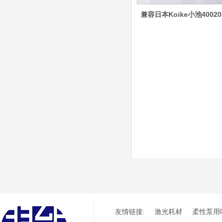
嘴、涡流气帽/屏蔽罩、
兼容日本Koike小池40020
涡流环、喷嘴帽/保护
帽、外保护帽和水管的等
离子易损件产品。产品技
术标准对照凯尔贝原装
德国凯尔贝
HiFocusYN 等离子
耗材
G015Y/G092Y/G034
Y 电极
G2012YN/G2326YN/
本系列产品适用于德国凯
G2330YN/G2331YN
喷嘴
尔贝Kjellberg激光等离子
电源HiFocusYN 等离子
切割系统的易损件替换，
含（银）电极、喷嘴、涡
流气帽/屏蔽罩、涡流
环、喷嘴帽/保护帽、外
保护帽和水管的等离子易
损件产品
凯尔贝HiFocusYL等
离子耗材
友情链接:
激光耗材
柔性泵用
G002YL/G032YL/G0