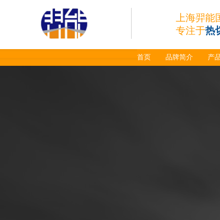
上海羿能
专注于
热
首页
品牌简介
产
日本小池super 400(
plus)替代等离子耗材
031027/40016358电
极
030078/030060/030
061/40017233右旋
日本小池
喷嘴
Super 400（Plus）等离
子耗材替代含电极、喷
嘴、涡流环、内保护帽、
外保护帽等离子易损件产
品。产品技术标准对照原
装系列产品，具有切割质
量稳定，使用寿命长，切
割效果突出等特点