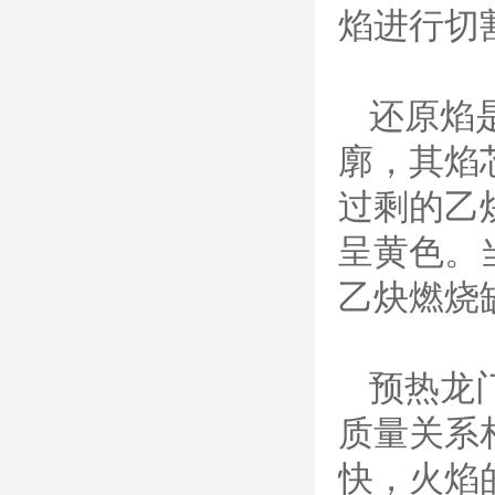
焰进行切
（银）电极、喷嘴、涡流
气帽/屏蔽罩、涡流环、
喷嘴帽/保护帽、外保护
帽和水管的等离子易损件
还原焰
产品。产
日本小池super 400(
廓，其焰
plus)替代等离子耗材
031027/40016358电
极
过剩的乙
030078/030060/030
061/40017233右旋
日本小池
呈黄色。
喷嘴
Super 400（Plus）等离
子耗材替代含电极、喷
乙炔燃烧
嘴、涡流环、内保护帽、
外保护帽等离子易损件产
品。产品技术标准对照原
装系列产品，具有切割质
预热龙
量稳定，使用寿命长，切
割效果突出等特点
质量关系
ESAB伊萨PT36等离
子耗
快，火焰
材/0558003914/055