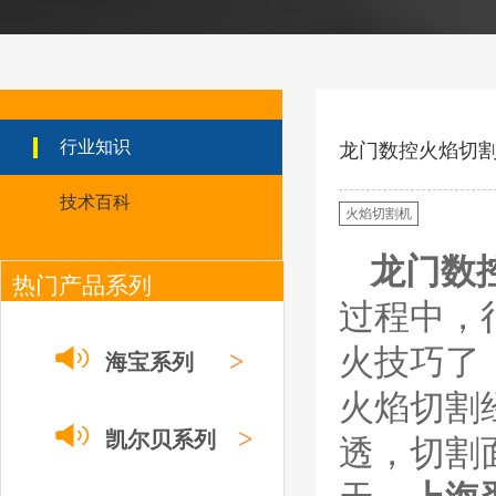
ESAB伊萨PT36等离
子耗
材/0558003914/055
8012000电极
0558006014/6020/6
023/6030/05581072
ESAB伊萨PT36等离子耗
2喷嘴
材替代含电极、喷嘴、屏
行业知识
龙门数控火焰切
蔽罩、涡流环、涡流气
帽、喷嘴保护帽、屏蔽罩
技术百科
保护帽等的等离子易损件
火焰切割机
产品。产品为精工制作，
品质优良，高性能。
龙门数
热门产品系列
ESAB伊萨PT600等
离子耗材
过程中，
0558002516银头电
极 0558001885喷嘴
火技巧了
0004470029（2194
>
海宝系列
5）/21802屏蔽罩
ESAB伊萨PT600等离子
火焰切割
耗材替代含电极、喷嘴、
屏蔽罩、涡流环、涡流气
>
凯尔贝系列
透，切割
帽、喷嘴保护帽、屏蔽罩
保护帽等的等离子易损件