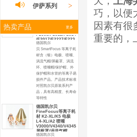
天，
上海
产品。产品为精工制作，
>
伊萨系列
品质优良，高性能。
巧，以便
凯尔贝SmartFocus
等离子耗材
因素有很
F012/F005/F006/F0
>
热卖产品
小池系列
更多
22/F024电极
F2008/F2012/F2014
重要的，
/F2017/F2227/F223
德国凯尔
0/F2231喷嘴
>
激光
系列
贝 SmartFocus 等离子耗
材含（银）电极、喷嘴、
涡流气帽/屏蔽罩、涡流
环、喷嘴帽/保护帽、外
保护帽和水管的等离子易
损件产品。产品技术标准
对照凯尔贝原装系列产
品，具有高精度、长寿命
等特性
德国凯尔贝
FineFocus等离子耗
材 K2-XL/K5 电极
L4-XL/A2 喷嘴
V3000/V4340/V4345
屏蔽罩/涡流气帽
德国凯尔贝