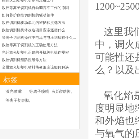
数控火焰切割机切割前准备工作
1200~2
凯尔贝HiFocusYL等
数控等离子切割机自动调高不工作的原因
离子耗材
G002YL/G032YL/G0
如何养护数控切割机的驱动轴件
34YL电极
数控切割机驱动单元的维护和挑选方法
G2012YL/G2326YL/
G2330YL/G2331YL
这里我
数控切割机机体改造项目应该遵循什么
本系列产品适用于德国凯
喷嘴
等离子切割机操作中电流与电压到底有什么关系
尔贝Kjellberg激光等离子
中，调火
电源HiFocusYL 等离子
数控等离子切割机的正确使用方法
切割系统的易损件替换，
光纤激光切割机正确的开机关机操作规程
可能性还
含（银）电极、喷嘴、涡
数控切割机预防性维修方法
流气帽/屏蔽罩、涡流
么？以及
金属激光切割机材料热变形应该如何解决
环、喷嘴帽/保护帽、外
等离子切割枪为何有时会不起弧
保护帽和水管的等离子易
标签
损件产品
光纤激光切割机常用的切割辅助气体
光纤激光切割机辅助气体如何选择
德国凯尔贝 HiFocus
激光喷嘴
等离子喷嘴
火焰切割机
氧化焰
等离子耗材替代
为什么数控等离子切割机切割斜度大
等离子切割机
G002Y/G003Y/G032
金属激光切割机价格主要看下面几点因素
度明显地
Y/G034Y电极
G2331Y(K)/G2330Y(
如何克服管材专用激光切割机的技术难点
K)/G2326Y(K)等喷嘴
和外焰也
本系列产品适用于德国凯
如何衡量激光切割机的稳定性能是否良好
尔贝Kjellberg激光等离子
怎么解决光纤激光切割机加工时切不透的问题
与氧气的
电源HiFocus 等离子切割
激光切割机价格受到哪些因素的影响
系统的易损件替换，含