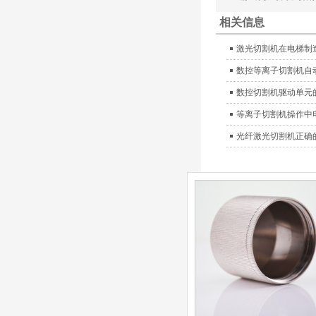
等离子耗材
F012/F005/F006/F0
相关信息
22/F024电极
F2008/F2012/F2014
/F2017/F2227/F223
激光切割机在电梯制
德国凯尔
0/F2231喷嘴
贝 SmartFocus 等离子耗
数控等离子切割机自
材含（银）电极、喷嘴、
数控切割机驱动单元
涡流气帽/屏蔽罩、涡流
环、喷嘴帽/保护帽、外
等离子切割机操作中
保护帽和水管的等离子易
光纤激光切割机正确
损件产品。产品技术标准
对照凯尔贝原装系列产
品，具有高精度、长寿命
等特性
德国凯尔贝
FineFocus等离子耗
材 K2-XL/K5 电极
L4-XL/A2 喷嘴
V3000/V4340/V4345
屏蔽罩/涡流气帽
德国凯尔贝
Kjellberg FineFocus 等
离子切割系统的易损件替
换，含（银）电极、喷