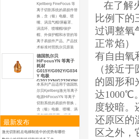
在了解
Kjellberg FineFocus 等
离子切割系统的易损件替
比例下的
换，含（银）电极、喷
嘴、涡流气帽/屏蔽罩、
过调整氧
涡流环、喷嘴帽/保护
帽、外保护帽和水管的等
正常焰）
离子易损件产品。产品技
术标准对照凯尔贝原装
有自由氧
德国凯尔贝
HiFocusYN 等离子
耗材
（接近于
G015Y/G092Y/G034
Y 电极
的圆形和
G2012YN/G2326YN/
本系列产品适用于德国凯
G2330YN/G2331YN
喷嘴
尔贝Kjellberg激光等离子
达100
电源HiFocusYN 等离子
切割系统的易损件替换，
度较暗。
含（银）电极、喷嘴、涡
流气帽/屏蔽罩、涡流
还原区的
最新发布
环、喷嘴帽/保护帽、外
保护帽和水管的等离子易
区之外，
激光切割机在电梯制造中的优势有哪些
损件产品