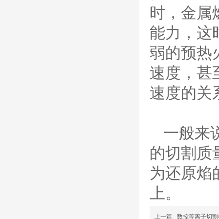
8012000电极
时，金属
0558006014/6020/6
023/6030/05581072
ESAB伊萨PT36等离子耗
2喷嘴
能力，这
材替代含电极、喷嘴、屏
蔽罩、涡流环、涡流气
弱的预热
帽、喷嘴保护帽、屏蔽罩
保护帽等的等离子易损件
速度，甚
产品。产品为精工制作，
品质优良，高性能。
速度的关
ESAB伊萨PT600等
离子耗材
0558002516银头电
极 0558001885喷嘴
0004470029（2194
一般来
5）/21802屏蔽罩
ESAB伊萨PT600等离子
的切割质
耗材替代含电极、喷嘴、
屏蔽罩、涡流环、涡流气
为还原焰
帽、喷嘴保护帽、屏蔽罩
保护帽等的等离子易损件
上。
产品。产品为精工制作，
品质优良，高性能。
凯尔贝SmartFocus
上一篇
数控等离子切割