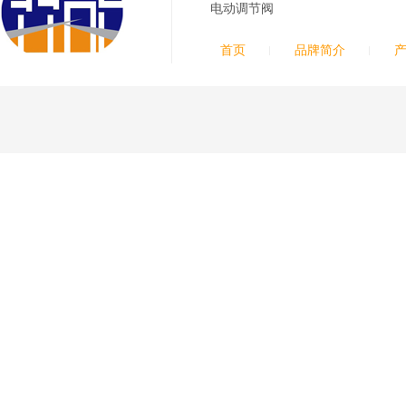
34YL电极
电动调节阀
G2012YL/G2326YL/
G2330YL/G2331YL
本系列产品适用于德国凯
喷嘴
首页
品牌简介
尔贝Kjellberg激光等离子
电源HiFocusYL 等离子
切割系统的易损件替换，
含（银）电极、喷嘴、涡
流气帽/屏蔽罩、涡流
环、喷嘴帽/保护帽、外
保护帽和水管的等离子易
损件产品
德国凯尔贝 HiFocus
等离子耗材替代
G002Y/G003Y/G032
Y/G034Y电极
G2331Y(K)/G2330Y(
K)/G2326Y(K)等喷嘴
本系列产品适用于德国凯
尔贝Kjellberg激光等离子
电源HiFocus 等离子切割
系统的易损件替换，含
（银）电极、喷嘴、涡流
气帽/屏蔽罩、涡流环、
喷嘴帽/保护帽、外保护