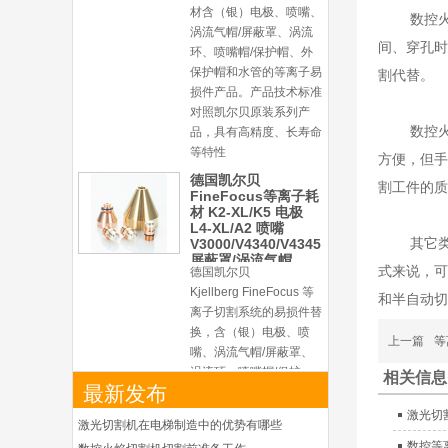
环、喷嘴帽/保护帽、外
数控
保护帽和水管的等离子易
损件产品。产品技术标准
间、穿孔时
对照凯尔贝原装系列产
割代替。
品，具有高精度、长寿命
等特性
数控
德国凯尔贝
FineFocus等离子耗
方便，但手
材 K2-XL/K5 电极
L4-XL/A2 喷嘴
割工件的质
V3000/V4340/V4345
屏蔽罩/涡流气帽
德国凯尔贝
其它
Kjellberg FineFocus 等
离子切割系统的易损件替
式来说，可
换，含（银）电极、喷
和半自动切
嘴、涡流气帽/屏蔽罩、
涡流环、喷嘴帽/保护
上一篇
等
帽、外保护帽和水管的等
离子易损件产品。产品技
相关信息
术标准对照凯尔贝原装
最新发布
德国凯尔贝
激光切
激光切割机在电梯制造中的优势有哪些
HiFocusYN 等离子
耗材
数控等