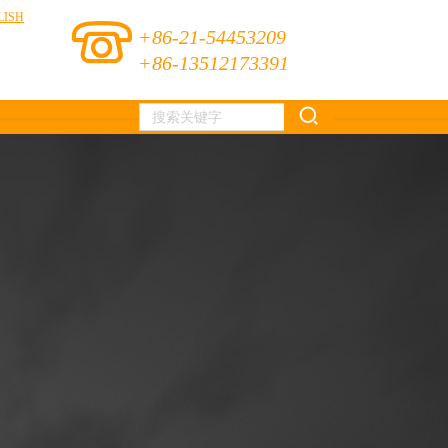
LISH
+86-21-54453209
+86-13512173391