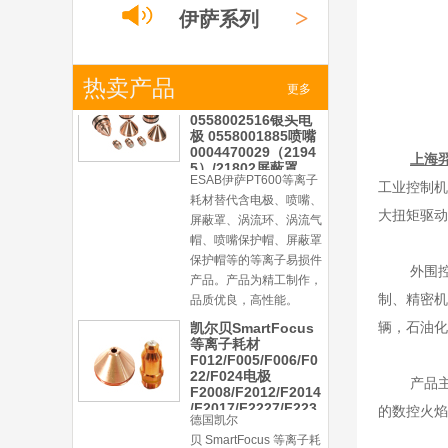
>
品质优良，高性能。
伊萨系列
ESAB伊萨PT600等
离子耗材
0558002516银头电
>
热卖产品
小池系列
极 0558001885喷嘴
更多
0004470029（2194
5）/21802屏蔽罩
ESAB伊萨PT600等离子
>
耗材替代含电极、喷嘴、
激光
系列
上海
屏蔽罩、涡流环、涡流气
工业控制机
帽、喷嘴保护帽、屏蔽罩
保护帽等的等离子易损件
大扭矩驱动
产品。产品为精工制作，
品质优良，高性能。
外围
凯尔贝SmartFocus
等离子耗材
制、精密机
F012/F005/F006/F0
辆，石油化
22/F024电极
F2008/F2012/F2014
/F2017/F2227/F223
德国凯尔
0/F2231喷嘴
产品
贝 SmartFocus 等离子耗
的数控火焰
材含（银）电极、喷嘴、
涡流气帽/屏蔽罩、涡流