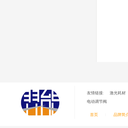
环、喷嘴帽/保护帽、外
保护帽和水管的等离子易
损件产品
德国凯尔贝 HiFocus
等离子耗材替代
G002Y/G003Y/G032
Y/G034Y电极
G2331Y(K)/G2330Y(
K)/G2326Y(K)等喷嘴
本系列产品适用于德国凯
尔贝Kjellberg激光等离子
电源HiFocus 等离子切割
系统的易损件替换，含
（银）电极、喷嘴、涡流
气帽/屏蔽罩、涡流环、
喷嘴帽/保护帽、外保护
帽和水管的等离子易损件
友情链接:
激光耗材
产品。产
电动调节阀
日本小池super 400(
plus)替代等离子耗材
031027/40016358电
首页
品牌简
极
030078/030060/030
061/40017233右旋