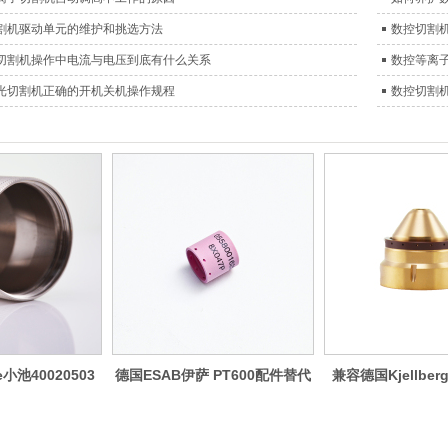
割机驱动单元的维护和挑选方法
数控切割
切割机操作中电流与电压到底有什么关系
数控等离
光切割机正确的开机关机操作规程
数控切割
小池40020503
德国ESAB伊萨 PT600配件替代
兼容德国Kjellber
0