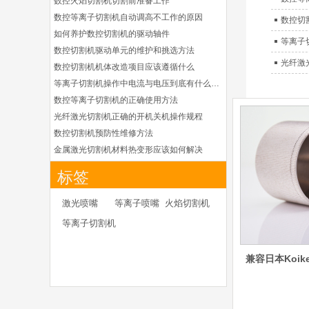
数控火焰切割机切割前准备工作
G015Y/G092Y/G034
数控等离子切割机自动调高不工作的原因
Y 电极
数控切
G2012YN/G2326YN/
如何养护数控切割机的驱动轴件
本系列产品适用于德国凯
等离子
G2330YN/G2331YN
数控切割机驱动单元的维护和挑选方法
喷嘴
尔贝Kjellberg激光等离子
光纤激
数控切割机机体改造项目应该遵循什么
电源HiFocusYN 等离子
切割系统的易损件替换，
等离子切割机操作中电流与电压到底有什么关系
含（银）电极、喷嘴、涡
数控等离子切割机的正确使用方法
流气帽/屏蔽罩、涡流
光纤激光切割机正确的开机关机操作规程
环、喷嘴帽/保护帽、外
数控切割机预防性维修方法
保护帽和水管的等离子易
金属激光切割机材料热变形应该如何解决
损件产品
等离子切割枪为何有时会不起弧
凯尔贝HiFocusYL等
标签
离子耗材
光纤激光切割机常用的切割辅助气体
G002YL/G032YL/G0
光纤激光切割机辅助气体如何选择
34YL电极
激光喷嘴
等离子喷嘴
火焰切割机
G2012YL/G2326YL/
为什么数控等离子切割机切割斜度大
等离子切割机
G2330YL/G2331YL
金属激光切割机价格主要看下面几点因素
本系列产品适用于德国凯
喷嘴
尔贝Kjellberg激光等离子
如何克服管材专用激光切割机的技术难点
兼容日本Koike
电源HiFocusYL 等离子
如何衡量激光切割机的稳定性能是否良好
切割系统的易损件替换，
怎么解决光纤激光切割机加工时切不透的问题
含（银）电极、喷嘴、涡
激光切割机价格受到哪些因素的影响
流气帽/屏蔽罩、涡流