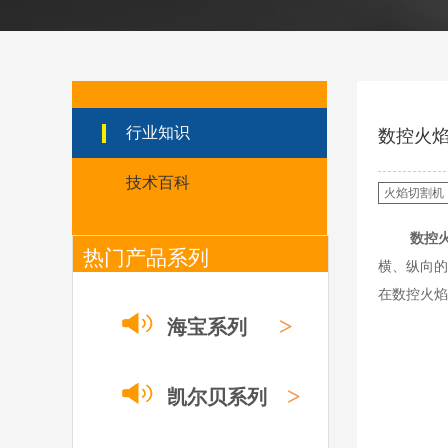
031027/40016358电
极
030078/030060/030
061/40017233右旋
日本小池
喷嘴
Super 400（Plus）等离
子耗材替代含电极、喷
嘴、涡流环、内保护帽、
行业知识
数控火
外保护帽等离子易损件产
品。产品技术标准对照原
技术百科
装系列产品，具有切割质
火焰切割机
量稳定，使用寿命长，切
割效果突出等特点
数控
ESAB伊萨PT36等离
热门产品系列
子耗
横、纵向的
材/0558003914/055
在数控火焰
8012000电极
0558006014/6020/6
>
海宝系列
023/6030/05581072
ESAB伊萨PT36等离子耗
2喷嘴
材替代含电极、喷嘴、屏
蔽罩、涡流环、涡流气
>
凯尔贝系列
帽、喷嘴保护帽、屏蔽罩
保护帽等的等离子易损件
产品。产品为精工制作，