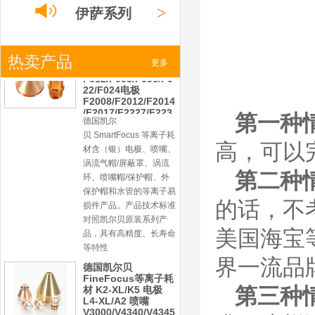
产品。产品为精工制作，
>
伊萨系列
品质优良，高性能。
凯尔贝SmartFocus
等离子耗材
F012/F005/F006/F0
>
热卖产品
小池系列
更多
22/F024电极
F2008/F2012/F2014
/F2017/F2227/F223
德国凯尔
0/F2231喷嘴
>
激光
系列
贝 SmartFocus 等离子耗
第一种
材含（银）电极、喷嘴、
涡流气帽/屏蔽罩、涡流
高，可以
环、喷嘴帽/保护帽、外
保护帽和水管的等离子易
第二种
损件产品。产品技术标准
对照凯尔贝原装系列产
的话，不
品，具有高精度、长寿命
等特性
美国海宝
德国凯尔贝
FineFocus等离子耗
界一流品
材 K2-XL/K5 电极
L4-XL/A2 喷嘴
V3000/V4340/V4345
第三种情
屏蔽罩/涡流气帽
德国凯尔贝