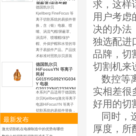
求，这样
Kjellberg FineFocus 等
离子切割系统的易损件替
用户考虑
换，含（银）电极、喷
嘴、涡流气帽/屏蔽罩、
决的办法
涡流环、喷嘴帽/保护
帽、外保护帽和水管的等
独选配进
离子易损件产品。产品技
术标准对照凯尔贝原装
品牌，切
德国凯尔贝
HiFocusYN 等离子
切割机来
耗材
G015Y/G092Y/G034
Y 电极
数控等
G2012YN/G2326YN/
本系列产品适用于德国凯
G2330YN/G2331YN
喷嘴
实相差很
尔贝Kjellberg激光等离子
电源HiFocusYN 等离子
切割系统的易损件替换，
好用的切
含（银）电极、喷嘴、涡
流气帽/屏蔽罩、涡流
同时，
最新发布
环、喷嘴帽/保护帽、外
保护帽和水管的等离子易
厚度，所
激光切割机在电梯制造中的优势有哪些
损件产品