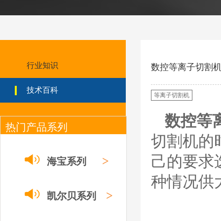
ESAB伊萨PT36等离
子耗
材/0558003914/055
8012000电极
0558006014/6020/6
023/6030/05581072
ESAB伊萨PT36等离子耗
2喷嘴
材替代含电极、喷嘴、屏
行业知识
数控等离子切割
蔽罩、涡流环、涡流气
帽、喷嘴保护帽、屏蔽罩
技术百科
保护帽等的等离子易损件
等离子切割机
产品。产品为精工制作，
品质优良，高性能。
数控
等
热门产品系列
ESAB伊萨PT600等
离子耗材
切割机的
0558002516银头电
极 0558001885喷嘴
己的要求
0004470029（2194
>
海宝系列
5）/21802屏蔽罩
ESAB伊萨PT600等离子
种情况供
耗材替代含电极、喷嘴、
屏蔽罩、涡流环、涡流气
>
凯尔贝系列
帽、喷嘴保护帽、屏蔽罩
保护帽等的等离子易损件