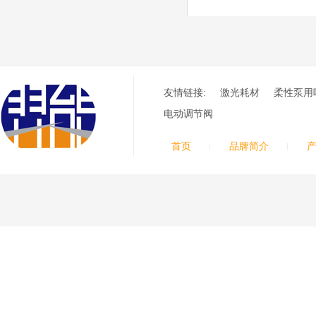
8012000电极
0558006014/6020/6
023/6030/05581072
ESAB伊萨PT36等离子耗
2喷嘴
材替代含电极、喷嘴、屏
蔽罩、涡流环、涡流气
帽、喷嘴保护帽、屏蔽罩
保护帽等的等离子易损件
友情链接:
激光耗材
柔性泵用
产品。产品为精工制作，
电动调节阀
品质优良，高性能。
ESAB伊萨PT600等
首页
品牌简介
离子耗材
0558002516银头电
极 0558001885喷嘴
0004470029（2194
5）/21802屏蔽罩
ESAB伊萨PT600等离子
耗材替代含电极、喷嘴、
屏蔽罩、涡流环、涡流气
帽、喷嘴保护帽、屏蔽罩
保护帽等的等离子易损件
产品。产品为精工制作，
品质优良，高性能。
凯尔贝SmartFocus