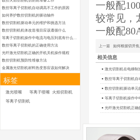
数控火焰切割机切割前准备工作
一般配1
凯尔贝HiFocusYL等
数控等离子切割机自动调高不工作的原因
离子耗材
G002YL/G032YL/G0
较常见，龙
如何养护数控切割机的驱动轴件
34YL电极
数控切割机驱动单元的维护和挑选方法
G2012YL/G2326YL/
一般配8
G2330YL/G2331YL
数控切割机机体改造项目应该遵循什么
本系列产品适用于德国凯
喷嘴
等离子切割机操作中电流与电压到底有什么关系
尔贝Kjellberg激光等离子
电源HiFocusYL 等离子
数控等离子切割机的正确使用方法
上一篇
如何根据切开焦
切割系统的易损件替换，
光纤激光切割机正确的开机关机操作规程
相关信息
含（银）电极、喷嘴、涡
数控切割机预防性维修方法
流气帽/屏蔽罩、涡流
金属激光切割机材料热变形应该如何解决
激光切割机在电梯制
环、喷嘴帽/保护帽、外
等离子切割枪为何有时会不起弧
保护帽和水管的等离子易
标签
数控等离子切割机自
损件产品
光纤激光切割机常用的切割辅助气体
数控切割机驱动单元
光纤激光切割机辅助气体如何选择
德国凯尔贝 HiFocus
激光喷嘴
等离子喷嘴
火焰切割机
等离子耗材替代
为什么数控等离子切割机切割斜度大
等离子切割机操作中
等离子切割机
G002Y/G003Y/G032
金属激光切割机价格主要看下面几点因素
Y/G034Y电极
光纤激光切割机正确
G2331Y(K)/G2330Y(
如何克服管材专用激光切割机的技术难点
K)/G2326Y(K)等喷嘴
本系列产品适用于德国凯
如何衡量激光切割机的稳定性能是否良好
尔贝Kjellberg激光等离子
怎么解决光纤激光切割机加工时切不透的问题
电源HiFocus 等离子切割
激光切割机价格受到哪些因素的影响
系统的易损件替换，含