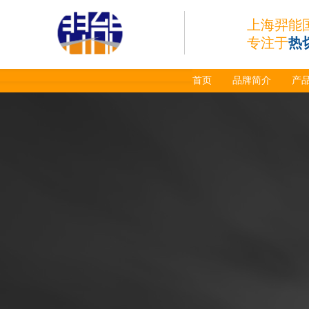
上海羿能
专注于
热
首页
品牌简介
产
日本小池super 400(
plus)替代等离子耗材
031027/40016358电
极
030078/030060/030
061/40017233右旋
日本小池
喷嘴
Super 400（Plus）等离
子耗材替代含电极、喷
嘴、涡流环、内保护帽、
外保护帽等离子易损件产
品。产品技术标准对照原
装系列产品，具有切割质
量稳定，使用寿命长，切
割效果突出等特点