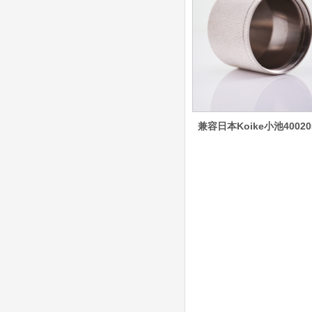
（银）电极、喷嘴、涡流
气帽/屏蔽罩、涡流环、
喷嘴帽/保护帽、外保护
帽和水管的等离子易损件
产品。产
日本小池super 400(
plus)替代等离子耗材
031027/40016358电
极
兼容日本Koike小池40020
030078/030060/030
061/40017233右旋
日本小池
喷嘴
Super 400（Plus）等离
子耗材替代含电极、喷
嘴、涡流环、内保护帽、
外保护帽等离子易损件产
品。产品技术标准对照原
装系列产品，具有切割质
量稳定，使用寿命长，切
割效果突出等特点
ESAB伊萨PT36等离
子耗
材/0558003914/055